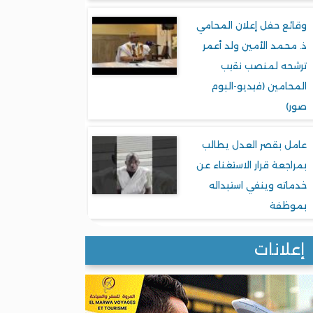
وقائع حفل إعلان المحامي
ذ. محمد الأمين ولد أعمر
ترشحه لمنصب نقيب
المحامين (فيديو-البوم
صور)
عامل بقصر العدل يطالب
بمراجعة قرار الاستغناء عن
خدماته وينفي استبداله
بموظفة
إعلانات