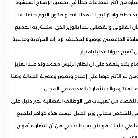
اعتباره من أكثر القطاعات حظا في تحقيق الإصلاح المنشود،
يد خطط واستراتيجيات هذا القطاع مكون اليوم خلافا لما
قانوني والقضائي بدءا بالوزير الذي استبشر به الجميع
ساتذة الجامعيين ووصولا لمختلف الإدارات المركزية وغالبية
صبح ديوانا عدليا بامتياز.
ماع يكاد ينعقد علي أن نظام الرئيس محمد ولد عبد العزيز
ن ثم الأكثر حرصا علي إصلاح وتطوير وعصرنة العدالة وهذا
المتكررة والاستثمارات العديدة في المجال.
لي للقضاء من تعيينات في الوظائف القضائية لخير دليل علي
وعي للشخص معالي وزير العدل. ليست هذه خواطر لتلميع
ما هي خلجات مواطن بسيط يخشي من أن تتضاربه أمواج
الكساد