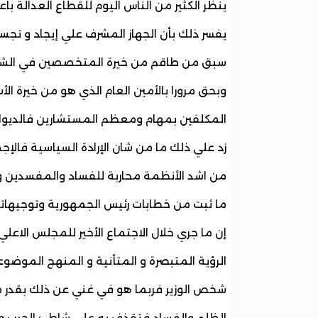
ينظر الكثير من الناس اليوم للقطاع العدالة ب
يفسر ذلك بأن الجهاز المشرف علي إيجاد و تجس
سبق من طاقم من خيرة المتخصصين في الشأن ال
وبحق مرورا بالأمين العام الذي هو من خيرة الأ
المكلفين بمهام ومعظم المستشارين فالديوان أ
زد علي ذلك ما من شان الإرادة السياسية فالإج
من اشد الأنظمة محاربة للفساد والمفسدين وم
ما ثبت من خطابات رئيس الجمهورية وتوجيهاته 
إن ما جري خلال الاجتماع الأخير للمجلس الاع
الرؤية المتبصرة و المتأنية و المنهج الموض
شخص الوزير فربما هو في غني عن ذلك بقدر 
الظلم والفساد فتقذف به علي شاطئ الحرب و