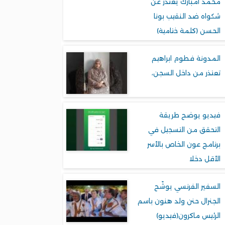
محمد امبارك يعتذر عن
شكواه ضد النقيب بونا
الحسن (كلمة ختامية)
المدونة فطوم ابراهيم
تعتذر من داخل السجن،
فيديو يوضح طريقة
التحقق من التسجيل في
برنامج عون الخاص بالأسر
الأقل دخلا
السفير الفرنسي يوشّح
الجنرال حنن ولد هنون باسم
الرئيس ماكرون(فيديو)