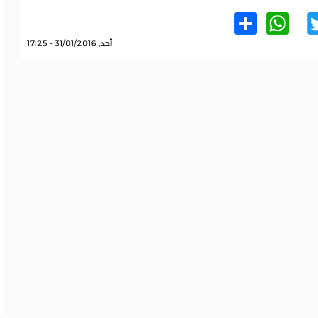
WhatsApp
Share
Twitter
Facebo
أحد, 31/01/2016 - 17:25