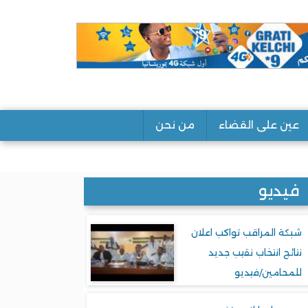
عين على القضاء
من نحن
فيديو
شبكة المراقب تواكب اعلان
نتائج انتخاب نقيب جديد
للمحامين/فيديو