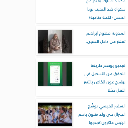
محمد امبارك يعتذر عن
شكواه ضد النقيب بونا
الحسن (كلمة ختامية)
المدونة فطوم ابراهيم
تعتذر من داخل السجن،
فيديو يوضح طريقة
التحقق من التسجيل في
برنامج عون الخاص بالأسر
الأقل دخلا
السفير الفرنسي يوشّح
الجنرال حنن ولد هنون باسم
الرئيس ماكرون(فيديو)