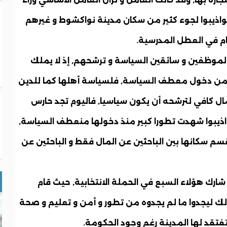
واذيبوا لجوء كثير من سكان مدينة نواكشوط و غيرهم
ام في العطل المدرسية.
الموظفين و سائقين السياسة و ترشحهم, إذ لا يملك
 من دخول معطف السياسة, فلسياسة أهلها كما للدين
ال كافي لترشحه أن يكون سياسيا, فاليوم تجد حارس
ذيبوا شهدت تطورا كبير منذ دخولها منعطف السياسة,
سم سكانها بين الباحثين عن المال فقط و الباحثين عن
اذيبو سبعة 7 وزراء, و قد شارك هؤلاء السبع في الحملة الانتخابية, حيث قام
لك ليجدوا ما لم يجدوه من تطور و أمن و تعليم و صحة
تفتقد لها المدينة رغم وجود الحكومة.