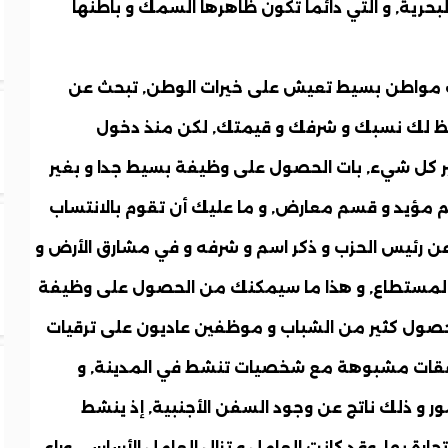
حرية, و التي دائما تكون ظاهرها السمك و باطنها
 أنت مواطن بسيط تعيش على خيرات الوطن, تبحث عن
فظ لك نسبك و شرفك و قيمتك, لكن منذ دخول
ير كل شيء, بات الحصول على وظيفة بسيط جدا و بغير
 مؤيد و قسم معارض, و ما عليك أن تقوم بالانتساب
 عن رئيس الحزب و ذكر اسم و شرفه و في مشارق الأرض و
ر المستطاع, و هذا ما سيمكنك من الحصول على وظيفة
ي حصول كثير من الشباب و موظفين عاديون على ترقيات
صفقات مشبوهة مع شخصيات تنشط في المدينة, و
مور و ذلك ناتج عن وجود السفن الأجنبية, إذ ينشط
رة بها, وقد كانت العامل و تزال العامل الأساسي وراء