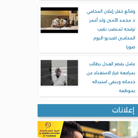
وقائع حفل إعلان المحامي
ذ. محمد الأمين ولد أعمر
ترشحه لمنصب نقيب
المحامين (فيديو-البوم
صور)
عامل بقصر العدل يطالب
بمراجعة قرار الاستغناء عن
خدماته وينفي استبداله
بموظفة
إعلانات