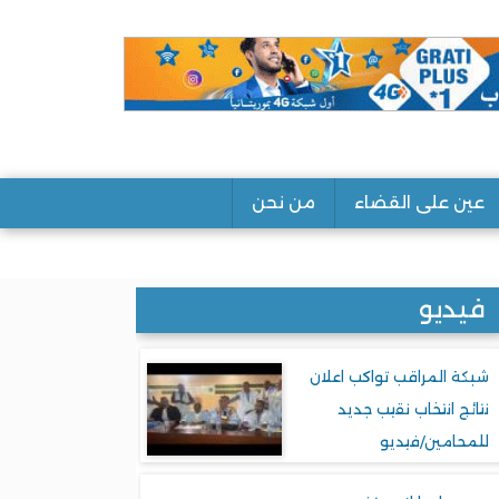
عين على القضاء
من نحن
فيديو
شبكة المراقب تواكب اعلان
نتائج انتخاب نقيب جديد
للمحامين/فيديو