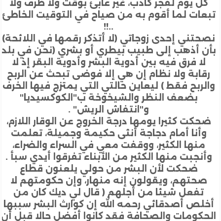
ل يوم لفجر كاذب، غير عابئ بوقت ولا ظرف ولا
ات لما أقوم به من صياح في التوقيت الخاطئ
..!!
تني إحدى زوجاتي (لا أتذكر رقمها في اللائحة)
 أذهب إلى طبيب بيطري أو بشري (نحن في بلد
ا فرق فيه بين أدوية البشر وأدوية البقر إذ لا
ابة ولا نظام إن هي إلا فوضى تبحث عن الربح
ربح فقط ) ليعاين حالتي التي يمتزج فيها الخرف
بضعف النظر والشيخوخة ب"الكوكسيديا"
و"انتفاش الريش" .
كت كثيرا يومها درجة الخروج عن الوقار اللازم،
أنا أمام دجاجة أنثى حكيمة وجميلة، تعلمت
منها الكثير، ووقفت معي في السراء والضراء،
نجبت منها الكثير من الأبناء تفرقوا أيدي سبأ .
ضحكت لأن البشر من حولي يلعنون قطاع
حتهم، ويقولون إنه منهار، وإن حكومتهم لا
تفعل شيئا من أجلهم ( قال لي ديك كان من
لص أصدقائي رحمه الله إن كوارث البشر سببها
كومات والصحافة فقد كانوا أفضل حالا قبل أن