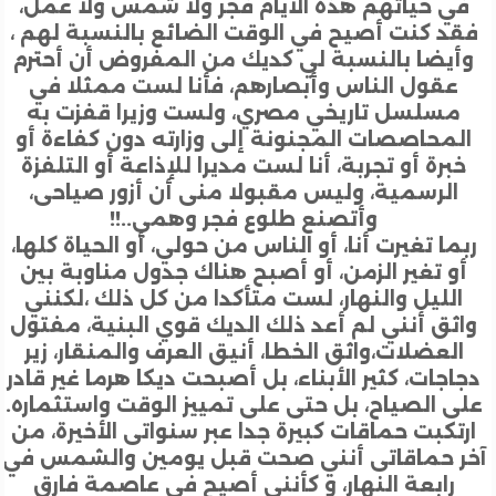
ي حياتهم هذه الأيام فجر ولا شمس ولا عمل،
د كنت أصيح في الوقت الضائع بالنسبة لهم ،
يضا بالنسبة لي كديك من المفروض أن أحترم
عقول الناس وأبصارهم، فأنا لست ممثلا في
مسلسل تاريخي مصري، ولست وزيرا قفزت به
محاصصات المجنونة إلى وزارته دون كفاءة أو
برة أو تجربة، أنا لست مديرا للإذاعة أو التلفزة
الرسمية، وليس مقبولا منى أن أزور صياحى،
وأتصنع طلوع فجر وهمي..!!
ما تغيرت أنا، أو الناس من حولي، أو الحياة كلها،
و تغير الزمن، أو أصبح هناك جدول مناوبة بين
لليل والنهار، لست متأكدا من كل ذلك ،لكنني
ثق أنني لم أعد ذلك الديك قوي البنية، مفتول
لعضلات،واثق الخطا، أنيق العرف والمنقار، زير
جات، كثير الأبناء، بل أصبحت ديكا هرما غير قادر
 الصياح، بل حتى على تمييز الوقت واستثماره.
تكبت حماقات كبيرة جدا عبر سنواتى الأخيرة، من
 حماقاتى أنني صحت قبل يومين والشمس في
رابعة النهار، و كأنني أصيح في عاصمة فارق