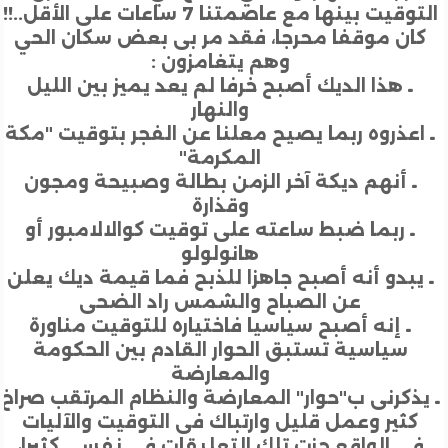
يت بينها مع عاصمتنا 7 ساعات على الأقل..!!
ان موقفا محرجا، فقد مر بى بعض سكان الحي
وهم يتغامزون :
ـ هذا الديك أصبح خرفا لم يعد يميز بين الليل
والنهار
اعذروه ربما يصيح معلنا عن الفجر بتوقيت "مكة
المكرمة"
 أنهم ديكة آخر الزمن بطالة وصبيحة ومجون
وقذارة
ـ ربما ضبط ساعته على توقيت كوالالامبور أو
هانولولو
يبدو أنه أصبح جاهزا للذبح فما قيمة ديك يعلن
عن الصباح والشمس راد الضحى
ـ إنه أصبح سياسيا فاختياره للتوقيت مناورة
سياسية تستبق الحوار القادم بين الحكومة
والمعارضة
ذكرنى ب"حوار" المعارضة والنظام المرتقب صراخ
ثير وعمل قليل وارتباك فى التوقيت والآليات
ي الواقع حزت تلك التعليقات في نفسي كثيرا،