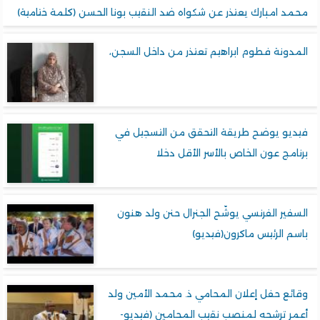
د امبارك يعتذر عن شكواه ضد النقيب بونا الحسن (كلمة ختامية)
دونة فطوم ابراهيم تعتذر من داخل السجن،
ديو يوضح طريقة التحقق من التسجيل في
امج عون الخاص بالأسر الأقل دخلا
فير الفرنسي يوشّح الجنرال حنن ولد هنون
م الرئيس ماكرون(فيديو)
ئع حفل إعلان المحامي ذ. محمد الأمين ولد
ر ترشحه لمنصب نقيب المحامين (فيديو-