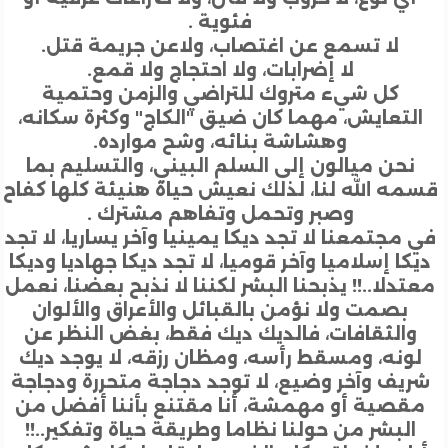
فئوية .
لا تسمع عن اغتصاب، ولاعن جريمة قتل.
لا إضرابات، ولا احتجاج ولا قمع.
كل شيء متروك للتراضي والزمن وحتمية
لتعايش، مهما كان ضيق "الكاج" وكثرة سكانه،
وهشاشة بنائه، وشح موارده.
نحن ميالون إلى السلم البيني، والتسليم بما
ه الله لنا، لذلك نعيش حياة هنيئة كلها كفاح
وصبر وتحمل وتفاهم مشترك .
مجتمعنا لا تجد ديكا يمينيا وآخر يساريا، لا تجد
كا إسلاميا وآخر قوميا، لا تجد ديكا جهاديا وديكا
دلا..!! يذبحنا البشر لكننا لا نذبح بعضنا، نعمل
بصمت ولا نؤمن بالقبائل والأعراق والألوان
الثقافات، فالديك ديك فقط، بغض النظر عن
ونه، ومسقط رأسه، ومظان رزقه، لا يوجد ديك
يف وآخر وضيع، لا توجد دجاجة متحررة ودجاجة
قصية أو مهمشة، أنا مقتنع بأننا أفضل من
البشر من حولنا نظاما وطريقة حياة وتفكير..!!