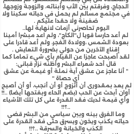
دجاج، وفرقتم بين الأب وأبنائه، والزوجة وزوجها،
 مجتمع مسالم لم يحمل في حياته سكينا ولا
ضغينة ولا حقدا عليكم .
اليوم تحاصرنى أزمات لانهاية لها..
 أعد حارسا قويا ل"الكاج"، ولم اعد مبشرا أمينا
ودة الشمس ،وولادة الفجر، ولم أعد قادرا على
إقناع الآخرين من حولي بضرورة التعايش .
د أصبحت عاجزا عن القيام بأي شيء تماما كما
قال أحد شعراء البشر وأظنه نزار قبانى:
أنا عاجز عن عشق أية نملة أو غيمة عن عشق
أي حصاة "
يعد بمقدورى أن أتزوج أو أن أنجب، أو أن أصيح،
ن أبحث عن الحب (بضم الحاء وبفتحها أيضا) ..!!
ي قيمة لديك فقد القدرة على كل تلك الأشياء
..؟!!
ما الفرق بينه وبين سياسي من البشر قضى
اته يكذب ويخون ويسرق حتى فقد القدرة على
الكذب والخيانة والسرقة ..؟!!