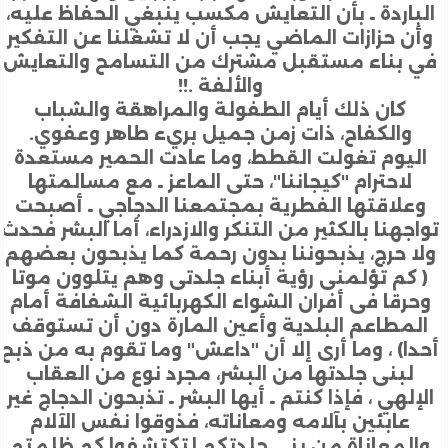
باردة ـ بأن التعايش مكسب ينبغي الحفاظ عليه،
ن حزازات الماضي يجب أن لا تشغلنا عن التفكير
 بناء مستقبل مشترك من التسامح والتعايش
والألفة .!!
كان ذلك أيام الطفولة والمراهقة والشباب
والكفاح، ذات زمن جميل بريء طاهر وعفوي.
يوم تغولت القطط، وما عادت الحمير مستعدة
لاحترام "كيجاننا"، حتى الماعز ـ مع مسالمتها
علاقتها الفطرية بمجتمعنا الدجاجي ـ أصبحت
جهنا بالكثير من التنكر والازدراء، أما البشر فحدث
ا حرج، يذبحوننا بدون رحمة كما يذبحون بعضهم
كم تؤلمنى رؤية أبناء جلدتى وهم يتلوون موتا
رقا فى أفران الشواء الكهربائية الشفافة أمام
مطاعم البلدية وأعين المارة دون أن تستوقف
ا) ، وما أرى إلا أن "داعش" وما تقوم به من ذبح
لبنى جلدتها من البشر، مجرد نوع من العقاب
لهي ، فإذا كنتم ـ أيها البشر ـ تذبحون الدجاج غير
عابئين بآلامه ومعاناته، فذوقوا نفس الآلام
لمعاناة من بني جلدتكم لتكتشفوا كم ظلمتم