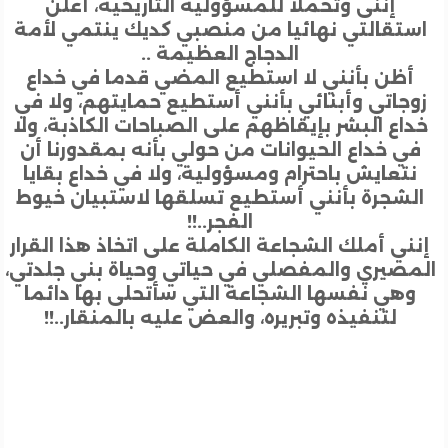
إننى وتحملا للمسؤولية التاريخية، أعلن
تقالتي نهائيا من منصبي كديك ينتمي لأمة
الدجاج العظيمة ..
أظن بأنني لا استطيع المضي قدما في خداع
جاتي وأبنائي بأنني أستطيع حمايتهم، ولا في
اع البشر بإيقاظهم على الصباحات الكاذبة، ولا
ي خداع الحيوانات من حولي بأنه بمقدورنا أن
تعايش باحترام ومسؤولية، ولا في خداع بقايا
لشجرة بأنني أستطيع تسلقها لاستبيان خيوط
الفجر..!!
ني أملك الشجاعة الكاملة على اتخاذ هذا القرار
مصيري والمفصلي في حياتي وحياة بني جلدتي،
وهي نفسها الشجاعة التي سأتحلى بها دائما
لتنفيذه وتبريره، والعض عليه بالمنقار..!!