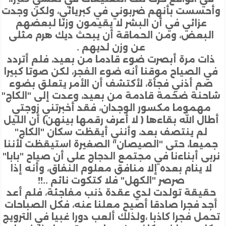
حسست بأنهم ضربوني في كبريائي، ولكن وجدت
عزائي في أن البشر لا يقيمون وزنا لبعضهم
لبعض، ومن الحماقة أن يبحث ديك هرم مثلى
عن وزن لديهم .
ت مرة أبصرت ضوء قادما من بعيد، فلم أتردد
 الصياح موقنا أنه ضوء الفجر، لكن صوتا كبيرا
م أذني فجأة، لأكتشف أن الأمر يتعلق بضوء
نة ضخمة قادمة من بعيد، وعدت إلى "الكاج"
هموما مكسور الوجدان، فقد أخبرتني زوجتي
ال الله بقاءها ( لا أعرف رقمها بينهن) أن الليل
لم ينتصف بعد، وأنني أيقظت سكان "الكاج"
يعا، حتى "الصيصان" الصغيرة استيقظت لأننا
ى أبناءنا في مجتمع الدجاج على أن صياح "بابا"
ا ينام بعده إلا منافق معلوم النفاق، وأنه إذا
صرصر "الكهل" فلا كتكوت نائم ..!!
يقة تولدت لدي عقدة ذنب مفاجئة، فلم أعد
د فجرا صادقا أصيح معلنا عنه، فكل الصباحات
ل فجرا كاذبا ،ولذلك ألعب دورا غبيا في الترويج