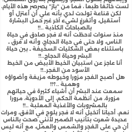
 خائفا طبعا ، فما من "باز" يصرصر هذه الأيام،
لكن قناعة تولدت لدي بأنه علي أن أعتزل أو
أستقيل، وأتفرغ لشيء آخر غير حمل البشارة
بالصباحات الكاذبة ..!!
نذ سنوات لاحظت أنه لا فجر صادق في حياة
الناس، ولا حتى في حياة الدجاج، وأنه لا فرق ـ
استثناء بعض الشكليات السخيفة ـ بين حياة
البشر وحياة الدجاج..!!
أنا عاجز عن استبيان الخيط الأبيض من الخيط
الأسود من الفجر..!!
ل أصبح الفجر مزورا وخيوطه مزيفة وأضواؤه
وهمية ..؟!!
سمعت عند البشر أن أشياء كثيرة في حياتهم
مزورة، من أنظمة الحكم، إلى الأدوية، مرورا
بالمشروبات والأغذية المعلبة ..!!
، أحيانا أتخيل أنه لا فجر يلوح في الأفق، ومرات
يدة شعرت بتأنيب الضمير لأنني صحت بالناس
 حي على الفجر والشمس والعمل، مع أنه ليس