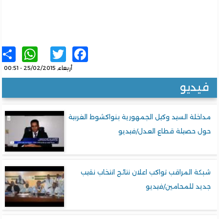
sApp
re
Twitter
Facebook
أربعاء, 25/02/2015 - 00:51
يديو
خلة السيد وكيل الجمهورية بنواكشوط الغربية
ل حصيلة قطاع العدل/فيديو
ة المراقب تواكب اعلان نتائج انتخاب نقيب
د للمحامين/فيديو