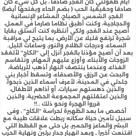
ام طفولتي كان الفجر صادقا ، بل كل شيء كان
دقا وحقيقيا، الحب ( بضم الحاء وبفتحها أيضا)
الفجر، الشمس، الصباح، المشاعر الإنسانية
لدجاجية، وكنت أطبق نظاما صارما في العمل،
يح عند الفجر، ولكي أنتظره كنت أتسلق بقايا
رة ترتفع قليلا عن الأرض، بما يتيح لي مراقبة
السماء، ودرجات الظلام والنور، وساعات الليل.
 أن أصيح مؤذنا بالفجر أنزل إلى "الكاج" لأتفقد
لزوجات والأبناء، وأوزع عليهم المهام، ونتقاسم
الغذاء، وعندما ينتصف النهار أذهب للرياضة،
البحث عن الرزق، والأصدقاء، وتسقط أخبار بني
لدتي في المدينة، لأعرف أسماء الذين ذبحوا،
والذين دهستهم سيارات، أو آذاهم الأطفال،
الذين اعتقلتهم المجموعة الحضرية، والذين
قرروا الهجرة ونحو ذلك ..!!
خصص ما بعد الظهيرة لحراسة "الكاج" ، وفى
يل تأمين حياة سكانه ربطت علاقات طيبة مع
لبشر والماعز والحمير، بل حتى مع القطط التي
نعت أخيرا ـ وبعد انهيار جدار برلين ونهاية الحرب