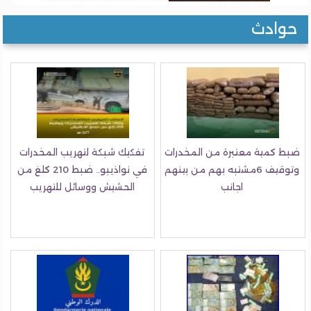
وادث
 كمية معتبرة من المخدرات
تفكيك شبكة لتهريب المخدرات
وتوقيف 6مشتبه بهم من بينهم
في نواذيبو.. ضبط 210 كلغ من
اجانب
الحشيش ووسائل للتهريب