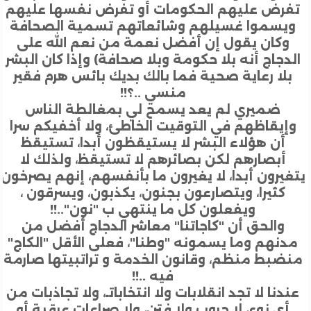
رض عليهم الحكومات أو تفرض نفسها عليهم
يسموا غسيلهم وشائعاتهم تسمية الصحافة
كان يقول إن أفضل نعمة من نعم الله على
دجاج أنه بلا حكومة وبلا صحافة) وإذا كان البشر
لا رعاية صحية فما بالك بديك بائس هرم فقير
منسي ..؟!!
ضميري لم يعد يسمح لي بمغالطة الناس
يقاظهم في التوقيت الخاطئ، ولا أخفيكم سرا
أن هؤلاء البشر لا يستيقظون أبدا، تستيقظ
أبصارهم لكن بصائرهم لا تستيقظ، ولذلك لا
يرون أبدا، لا يغيرون ما بأنفسهم، إنهم يصرخون
كثيرا، ويتصارعون بجنون، يكذبون، ويسرقون ،
ويفعلون كل ما ينتهي ب "نون"..!!
والحق أن "كاجاتنا" معاشر الدجاج أفضل من
نهم وما يسمونه "وطنا"، فعلى الأقل "الكاج"
ضبط منظم، وقانون الخدمة و تراتبيتها صارمة
فيه ..!!
دنا لا تجد انقلابات ولا انتخاباتـ، ولا تجاذبات من
ي نوع، لا حروب ولا فتن، ولا صراعات عرقية أو