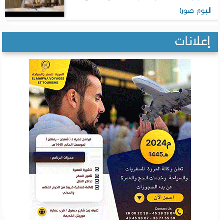
وم صور)
لانات