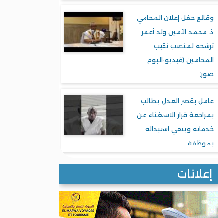
وقائع حفل إعلان المحامي
ذ. محمد الأمين ولد أعمر
ترشحه لمنصب نقيب
المحامين (فيديو-البوم
صور)
عامل بقصر العدل يطالب
بمراجعة قرار الاستغناء عن
خدماته وينفي استبداله
بموظفة
إعلانات