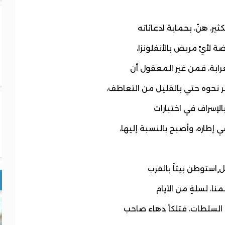
ير، هنّ، بحماية ادعائاته
 لأيِّ مريض بالأنفلونزا،
رابة، فمن غير المعقول أن
 نحوه حتي بالقليل من التعاطف،
بالإسراف في اختبارات
إطاره، وأصبح بالنسبة إليها،
ل ٍاستوطن بيتاً بالقرب
نا، لسلةٍ من الأيام
ي السلطات، فتلكأ دهاء صاحب