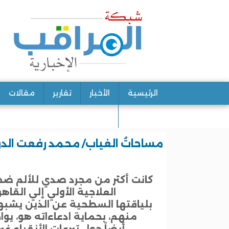
الرئيسية
الأخبار
تقارير
مقالات
اتصل بنا
مساحاتُ الغياب/ محمد رفعت الد
كانت أكثر من مجرد صدي للألم ضح
العلاجية الأولي إلي القاهر
بلياقتها السطحية عن الذين يشبهو
منهم، بحماية ادعاءاته هو، يواج
أيضاً حول تبرعات الأنقياء غي