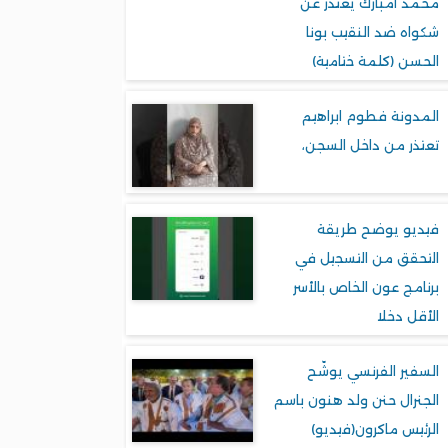
محمد امبارك يعتذر عن
شكواه ضد النقيب بونا
الحسن (كلمة ختامية)
المدونة فطوم ابراهيم
تعتذر من داخل السجن،
فيديو يوضح طريقة
التحقق من التسجيل في
برنامج عون الخاص بالأسر
الأقل دخلا
السفير الفرنسي يوشّح
الجنرال حنن ولد هنون باسم
الرئيس ماكرون(فيديو)