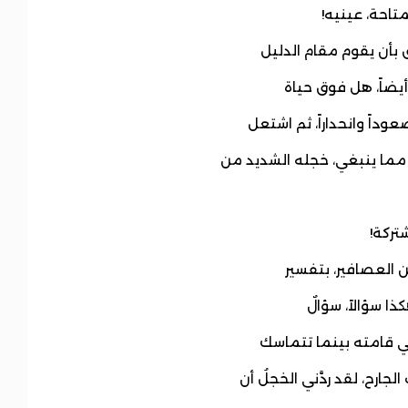
متاحة، عينيه!
قٌ بأن يقوم مقام الدليل
أيضاً، هل فوق حياة
داً وانحداراً، ثم اشتعل
ر مما ينبغي، خجله الشديد من
تركة!
من العصافير، بتفسير
كذا سؤالاً، سؤالٌ
 في قامته بينما تتماسك
رح، لقد ردَّني الخجلُ أن