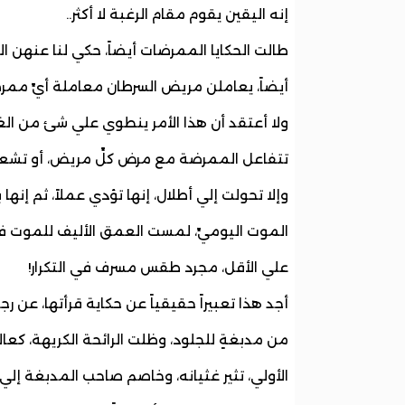
إنه اليقين يقوم مقام الرغبة لا أكثر..
طالت الحكايا الممرضات أيضاً، حكي لنا عنهن الكث
أيضاً، يعاملن مريض السرطان معاملة أيِّ ممرضة
ولا أعتقد أن هذا الأمر ينطوي علي شئ من الغ
تتفاعل الممرضة مع مرض كلِّ مريض، أو تشعر
وإلا تحولت إلي أطلال، إنها تؤدي عملاً، ثم إنها 
الموت اليوميِّ، لمست العمق الأليف للموت في 
علي الأقل، مجرد طقس مسرف في التكرار!
أجد هذا تعبيراً حقيقياً عن حكاية قرأتها، عن رج
من مدبغةٍ للجلود، وظلت الرائحة الكريهة، كعالم
الأولي، تثير غثيانه، وخاصم صاحب المدبغة إل