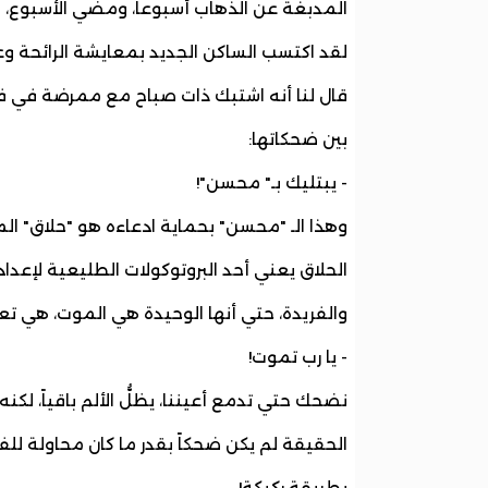
المدبغة عن الذهاب أسبوعاً، ومضي الأسبوع، 
لقد اكتسب الساكن الجديد بمعايشة الرائحة وعيا
قال لنا أنه اشتبك ذات صباح مع ممرضة في ف
بين ضحكاتها:
- يبتليك بـ" محسن"!
وهذا الـ "محسن" بحماية ادعاءه هو "حلاق" ا
الحلاق يعني أحد البروتوكولات الطليعية لإعداد
والفريدة، حتي أنها الوحيدة هي الموت، هي ت
- يا رب تموت!
نضحك حتي تدمع أعيننا، يظلُّ الألم باقياً، لكنه
الحقيقة لم يكن ضحكاً بقدر ما كان محاولة لل
بطريقة ركيكة!