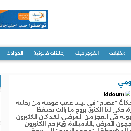
مقابلات
انفوجرافيك
إعلانات قانونية
الحوادث
ومي
كاتُ "عصام" في ليلنا عقب عودته من رحلته
ة، حكي لنا الكثير، بروح ما زالت تحتفظ
نه في العجز من المرضي، لقد كان الكثيرون
هون المرض باللامبالاة، ويتزاحم الكثيرون
ر المشروطة لـ "معهد الأورام" إلي درجة