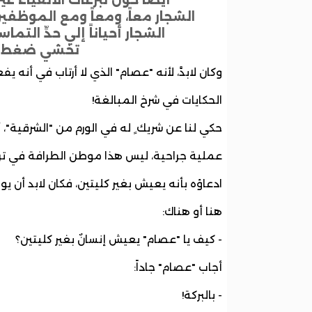
الشجار معاً، ومعاً ومع الموظفي
الشجار أحياناً إلي حدِّ التما
تخشي ضغط الز
وكان لابدَّ، لأنه "عصام" الذي لا أرتاب في أنه يفع
الحكايات في شرخ المبالغة!
حكي لنا عن شريك ٍ له في الورم من "الشرقية"، أ
عملية جراحية، ليس هذا موطن الطرافة في تر
ادعاؤه بأنه يعيش بغير كليتين، فكان لابد أن ي
هنا أو هناك:
- كيف يا "عصام" يعيش إنسانٌ بغير كليتين؟
أجاب "عصام" جاداً:
- بالبركة!