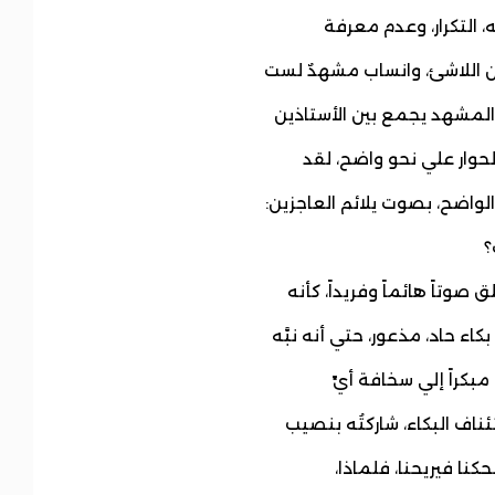
ه، التكرار، وعدم معرفة
من اللاشئ، وانساب مشهدٌ لست
المشهد يجمع بين الأستاذين
لحوار علي نحو واضح، لقد
واضح، بصوت يلائم العاجزين:
؟
وتاً هائماً وفريداً، كأنه
ء حاد، مذعور، حتي أنه نبَّه
بكراً إلي سخافة أيِّ
ناف البكاء، شاركتُه بنصيب
كنا فيريحنا، فلماذا،