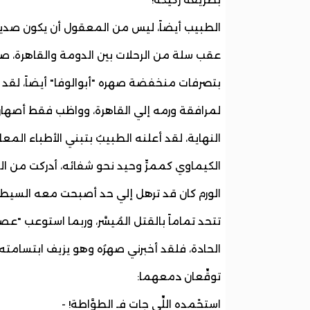
الطبيب أيضاً، ليس من المعقول أن يكون صديقاً،
عقب سلة من الرحلات بين الدومة والقاهرة،
بتصرفات منخفضة صهره "أبوالوفا" أيضاً، لق
لمرافقة ورمه إلي القاهرة، وواظب فقط أصها
النهاية، لقد أعلنه الطبيبُ بتبني الأطباء المعال
الكيماوي كممرٍّ وحيد نحو شفائه، أدركت من 
الورم كان قد ترهل إلي حد أصبحت معه السيطر
تتحد تماماً بالقتل المُيسَّر، وربما استوعب "عص
الحادة، فلقد أخبرني صهرُه وهو يزيف ابتسامته،
توقِّعان دمعهما:
استحْمده اللِّي جات فـ الطوَّاطة! -