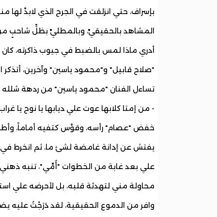
بإسراف، حتي انزلقت في الجرح الذي لابدَّ لها من
المشاهد بالحقيقيِّ، وبالمطليِّ بظلٍّ شاحبٍ 
أدري ماذا لمس بالضبط في جيوب ذاكرته، كان 
"صلاح قابيل" و"محمود ياسين" وآخرين، أتذكر ا
تساءل الفنان "محمود ياسين" من ردهة شلله ال
- من إمتا كلابها عوت علي ديابها يا نوح يا غراب
خفض "عصام" رأسه، وقوَّس كتفيه أماماً، وأطلق ص
يفتش عن إدانة غامضة لشئ ما، ثم انخرط في بكا
علي بعد غابة من الخطوات "أُمِّي"، تنبه ذهني م
محاولة مني لتهدئة قلبه، بل لأحرضه علي استئ
وافر من الدموع الحقيقية، لقد دَرَجْتُ عليه يضح