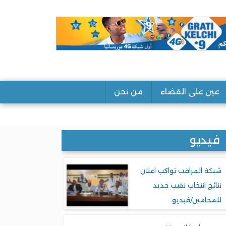
عين على القضاء
من نحن
فيديو
شبكة المراقب تواكب اعلان
نتائج انتخاب نقيب جديد
للمحامين/فيديو