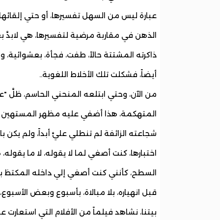
عبارة ليس من السهل تفسيرها، أو حتي إلقائ
الذهن في مقاربة مرضية لتفسيرها، هي لابدّ
ذاكرته المشتتة حالاً، طفت، فجأة، بعشوائية، 
أيضاً، فشكلت تلك الأخلاط اللغوية..
من الآن، وحتي ابتلعه المنحني الحاسم، ظلَّ "
المتهكمة، هذا أضفي عليه مظهر المستهين بال
شجاعته الزائفة لم تنطلي عليَّ أبداً، ولم يكن ب
اختبارها، كنت أصغي لما لا يقوله، لا ما يقوله، ه
السطح، كأنني كنت أصغي إلي داخله المكتظ بال
قبل انهياره، بلا مبالاة، بأسبوع وبعض الأسبو
بيتنا، نشاهد فيلماً من الأفلام التي استعارت 