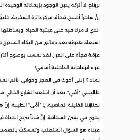
ليرتاح، لا أتركه يدين الوجود بإيماءته الوحيدة ال
إنَّ ساخراً أصبح، فجأة، مركز دائرة السخرية، خلي
الذي لا مراء فيه علي عبثية الحياة، وبساطتها 
استعاد هدوئه بعد دقائق من البكاء المتدرج صعو
عزمُهُ فجأة علي الفرار، لقد لمست بوضوح أكث
عراء انزعاجاته الداخلية أمامي!
لماذا؟، إنني أخوك في العجز، وخوابي الألم المش
طالبتني "أمِّي"، بعد أن ابتلعه الشارع الخالي 
لجنازتنا القليلة الماضية، يا "أمِّي" الطيبة، إنَّ ه
يجري في يقين السخافة، إنَّ شاباً تترنح الحياة
عيناه هو السؤال المتطلب، وتمسكتُ بالصمت الجا