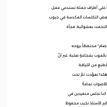
ها علي أطراف جملة تستدعي عمل
َ بعض التكلسات المكدسة في جيوب
والتحمت بعشوائية، فجأة
عصام" محتفظاً بروحه
موت بشجاعةٍ صلبة، غير أنَّ
الطبع من اللياقة
كذا تعوَّدت، ثمَّ تحت
أصوات تماماً!
ع، كنا نجلس منفردين في
عالم الأستاذ نجيب محفوظ