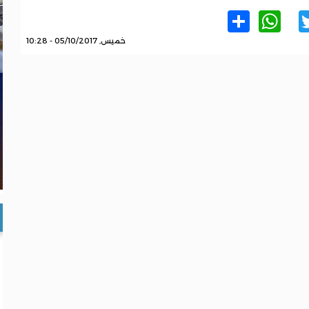
WhatsApp
Share
Twitter
Facebo
خميس, 05/10/2017 - 10:28