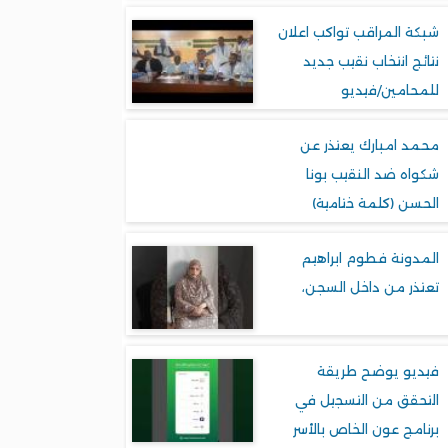
شبكة المراقب تواكب اعلان
نتائج انتخاب نقيب جديد
للمحامين/فيديو
محمد امبارك يعتذر عن
شكواه ضد النقيب بونا
الحسن (كلمة ختامية)
المدونة فطوم ابراهيم
تعتذر من داخل السجن،
فيديو يوضح طريقة
التحقق من التسجيل في
برنامج عون الخاص بالأسر