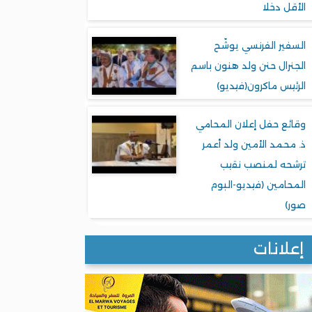
الأقل دخلا
السفير الفرنسي يوشّح
الجنرال حنن ولد هنون باسم
الرئيس ماكرون(فيديو)
وقائع حفل إعلان المحامي
ذ. محمد الأمين ولد أعمر
ترشحه لمنصب نقيب
المحامين (فيديو-البوم
صور)
إعلانات