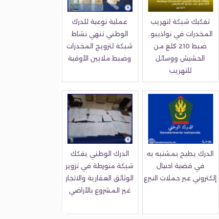
تفكيك شبكة لتهريب
عملية نوعية للدرك
المخدرات في نواذيبو..
الوطني تنهي نشاط
ضبط 210 كلغ من
شبكة لترويج المخدرات
الحشيش ووسائل
وضبط ملايين الأوقية
للتهريب
الدرك يطيح بمشتبه به
الدرك الوطني يفكك
في قضية احتيال
شبكة متورطة في تزوير
إلكتروني عبر حملات التبرع
الوثائق العقارية والاتجار
غير المشروع بالأراضي