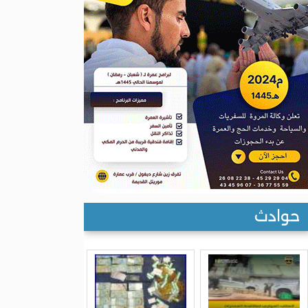
حوادث