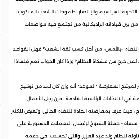
التجربة السياسية، والإنتصار لطموحات الشعب المنكوب-
من بين قياداته الراديكالية من تجتمع فيه مواصفات
 النظام –بالأمس- من أجل كسب ثقة الشعب؟ فهل القواعد
 لمن خرج من مشكاة النظام؟ وإذا كان الجواب نعم فلماذا
لمرشح المعارضة "الموحد" أنه وإن كان لابد من ترشيح
في الانتخابات الرئاسية القادمة ، فإن رجل الأعمال
، حيث عرف بمعارضته الجادة للنظام الحالي، وتعرض للكثير
نفاه - حملة الشيوخ لإفشال التعديلات الدستورية على
وئة لنظام ولد عبد العزيز، والتي تجسدت في دعمه