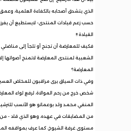
الذي يتشدق أصحابه بالكفاءة العلمية، وعمق 
حسب زعم قيادات المنتدى- لايستطيع أن يفرز 
القيادة !!
فكيف للمعارضة أن تجنح أو تلجأ إلى مناضلي
الشعبية لمنتدى المعارضة لاتمنح أصواتها إلا
المعارضة؟
وفي ذات السياق يرى مراقبون للمخاض العسير 
شخص خرج من رحم الموالاة، لرفع لواء المعارضة 
المنفي محمد ولد بوعماتو هو الأنسب للترشيح 
من المضايقات في عهده، وهو الذي قاد - من م
مستوى غرفة الشيوخ، كما عرف بمواقفه المنا