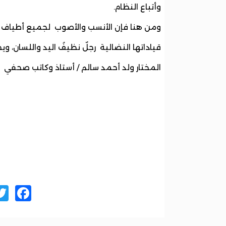
وأتباع النظام.
قياداتها النضالية رجلٌ نظيفُ اليد واللسان، و
المختار ولد أحمد سالم / أستاذ وكاتب صحفي
ok