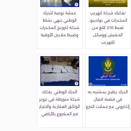
تفكيك شبكة لتهريب
عملية نوعية للدرك
المخدرات في نواذيبو..
الوطني تنهي نشاط
ضبط 210 كلغ من
شبكة لترويج المخدرات
الحشيش ووسائل
وضبط ملايين الأوقية
للتهريب
الدرك يطيح بمشتبه به
الدرك الوطني يفكك
في قضية احتيال
شبكة متورطة في تزوير
إلكتروني عبر حملات التبرع
الوثائق العقارية والاتجار
غير المشروع بالأراضي