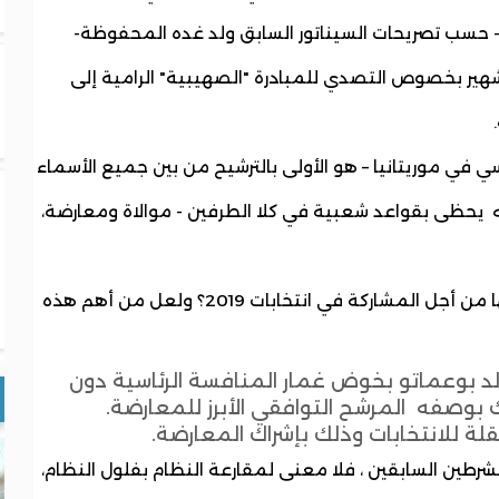
 حسب تصريحات السيناتور السابق ولد غده المحفوظة-
شهير بخصوص التصدي للمبادرة "الصهيبية" الرامية إلى
 في موريتانيا – هو الأولى بالترشيح من بين جميع الأسماء
ه يحظى بقواعد شعبية في كلا الطرفين - موالاة ومعارضة،
فلماذا لا تفرض المعارضة على النظام شروطها من أجل المشاركة في انتخابات 2019؟ ولعل من أهم هذه
لد بوعماتو بخوض غمار المنافسة الرئاسية دون
 بوصفه المرشح التوافقي الأبرز للمعارضة.
لة للانتخابات وذلك بإشراك المعارضة.
طين السابقين ، فلا معنى لمقارعة النظام بفلول النظام،