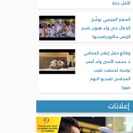
الأقل دخلا
السفير الفرنسي يوشّح
الجنرال حنن ولد هنون باسم
الرئيس ماكرون(فيديو)
وقائع حفل إعلان المحامي
ذ. محمد الأمين ولد أعمر
ترشحه لمنصب نقيب
المحامين (فيديو-البوم
صور)
إعلانات