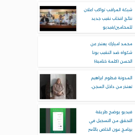
شبكة المراقب تواكب اعلان
نتائج انتخاب نقيب جديد
للمحامين/فيديو
محمد امبارك يعتذر عن
شكواه ضد النقيب بونا
الحسن (كلمة ختامية)
المدونة فطوم ابراهيم
تعتذر من داخل السجن،
فيديو يوضح طريقة
التحقق من التسجيل في
برنامج عون الخاص بالأسر