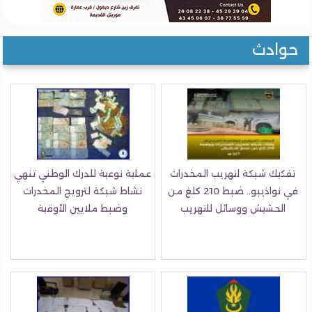
حوادث
تفكيك شبكة لتهريب المخدرات
عملية نوعية للدرك الوطني تنهي
في نواذيبو.. ضبط 210 كلغ من
نشاط شبكة لترويج المخدرات
الحشيش ووسائل للتهريب
وضبط ملايين الأوقية