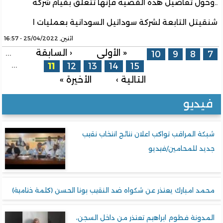
..وحول تفاصيل هذه القضية فإنها تتعلق بقيام شركة
شنقيتل التابعة لشركة سوداتيل السودانية بعمليات ا
اثنين, 25/04/2022 - 16:57
الصفحات
« الأولى
‹ السابقة
…
10
9
8
7
…
11
12
13
14
15
التالية ›
الأخيرة »
فيديو
شبكة المراقب تواكب اعلان نتائج انتخاب نقيب
جديد للمحامين/فيديو
محمد امبارك يعتذر عن شكواه ضد النقيب بونا الحسن (كلمة ختامية)
المدونة فطوم ابراهيم تعتذر من داخل السجن،