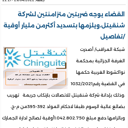
جمعة, 29/04/2022 - 22:21
القضاء يوجه ضربتين متزامنتين لشركة
شنقيتل،ويلزمها بتسديد أكثرمن مليار أوقية
/تفاصيل
شبكة المراقب/ أصدرت
الغرفة الجزائية بمحكمة
نواكشوط الغربية حكمها
في القضية رقم1032/2021
،وذلك بإدانة شركة شنقيتل للاتصالات بارتكاب جريمة تهريب
بضائع عالية الرسوم طبقا لاحكام المواد 392-395من م-ج،
وبالزامها دفع مبلغ 1.042.802.750أوقية لصالح ادارة الجمارك