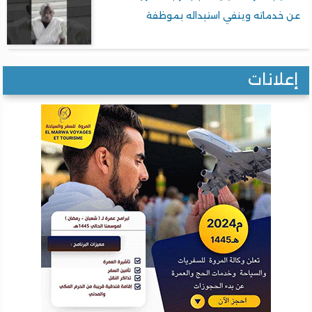
عن خدماته وينفي استبداله بموظفة
إعلانات