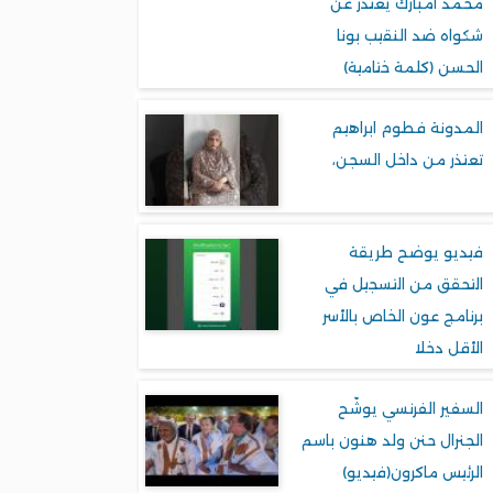
محمد امبارك يعتذر عن
شكواه ضد النقيب بونا
الحسن (كلمة ختامية)
المدونة فطوم ابراهيم
تعتذر من داخل السجن،
فيديو يوضح طريقة
التحقق من التسجيل في
برنامج عون الخاص بالأسر
الأقل دخلا
السفير الفرنسي يوشّح
الجنرال حنن ولد هنون باسم
الرئيس ماكرون(فيديو)