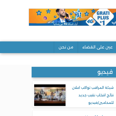
عين على القضاء
من نحن
فيديو
شبكة المراقب تواكب اعلان
نتائج انتخاب نقيب جديد
للمحامين/فيديو