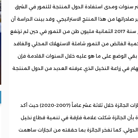
شر سنوات ومدى استفادة الدول المنتجة للتمور في الشرق
ادراتها من هذا المنتج الاستراتيجي. وقد بينت الدراسة أن
الزيادة في الإنتاج تجاوزت 16 % حيث فاق الإنتاج سنة 2017 الثمانية مليون طن من التمور في حين لم ترتفع
هو ما يفيد بأن كمية الفائض من التمور شاملة الاستهلاك المحلي والفاقد
تجاوز 6 مليون طن. وإن بقي الوضع على ما هو عليه خلال السنوات القادمة فإن
هام في زراعة النخيل الذي عرفته العديد من الدول المنتجة
في حين أتى كتيب حصادنا بمثابة رصد لكل إنجازات الجائزة خلال ثلاثة عشر عاماً (2007-2020) حيث أكد
ئزة بأن الجائزة شكلت علامة فارقة في تنمية قطاع نخيل
والدولي، كما تفخر الجائزة بما حققته من انجازات ساهمت