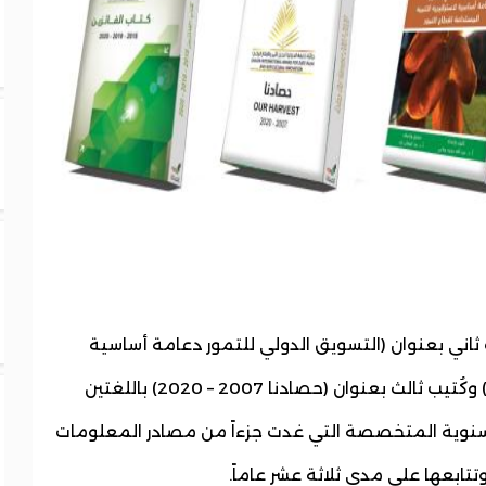
زءه الرابع 2018-2019-2020) وكتاب ثاني بعنوان (التسويق الدولي للتمور دعامة أساسية
لاستراتيجية التنمية المستدامة لقطاع التمور) وكُتيب ثالث بعنوان (حصادنا 2007 – 2020) باللغتين
السنوية المتخصصة التي غدت جزءاً من مصادر المعلومات
تابعها على مدى ثلاثة عشر عاماً.