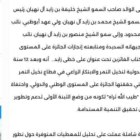
ى الوالد صاحب السمو الشيخ خليفة بن زايد آل نهيان، رئيس
السمو الشيخ محمد بن زايد آل نهيان، ولي عهد أبوظبي، نائب
حدود، وإلى سمو الشيخ منصور بن زايد آل نهيان، نائب
جيهاته السديدة ومتابعته إنجازات الجائزة على المستوى
المحلي والدولي. وأضاف معاليه في مقدمة كتاب الفائزين تحت عنوان على خطى زايد... أنه وبعد 12 سنة
ولية لنخيل التمر والابتكار الزراعي في قطاع نخيل التمر
ة التي حققتها الجائزة على المستوى الوطني والدولي. واحتفاءً
 زايد "طيب الله ثراه" لكونه من وضع اللبنة الأولى لدعم وتطوير
جل تحقيق التنمية المستدامة.
ة شاملة عملت على تحليل للمعطيات المتوفرة حول تطور