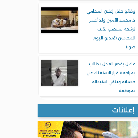
وقائع حفل إعلان المحامي
ذ. محمد الأمين ولد أعمر
ترشحه لمنصب نقيب
المحامين (فيديو-البوم
صور)
عامل بقصر العدل يطالب
بمراجعة قرار الاستغناء عن
خدماته وينفي استبداله
بموظفة
إعلانات