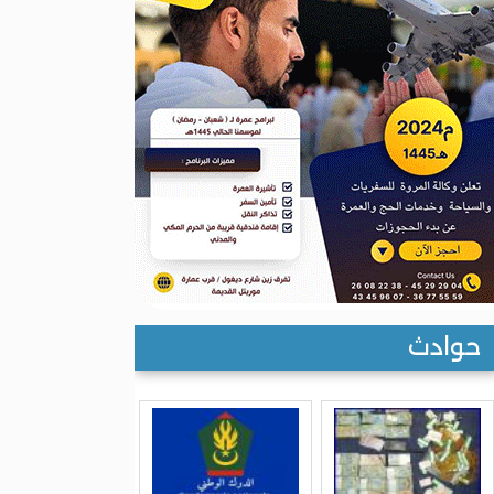
حوادث