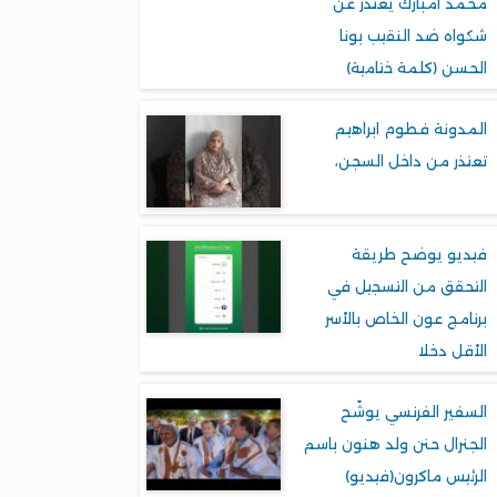
محمد امبارك يعتذر عن
شكواه ضد النقيب بونا
الحسن (كلمة ختامية)
المدونة فطوم ابراهيم
تعتذر من داخل السجن،
فيديو يوضح طريقة
التحقق من التسجيل في
برنامج عون الخاص بالأسر
الأقل دخلا
السفير الفرنسي يوشّح
الجنرال حنن ولد هنون باسم
الرئيس ماكرون(فيديو)