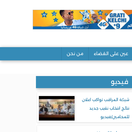
عين على القضاء
من نحن
فيديو
شبكة المراقب تواكب اعلان
نتائج انتخاب نقيب جديد
للمحامين/فيديو