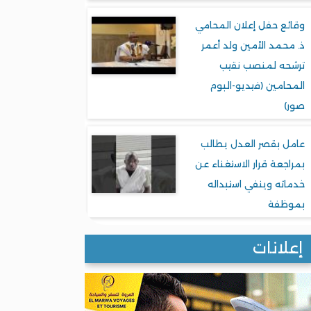
وقائع حفل إعلان المحامي
ذ. محمد الأمين ولد أعمر
ترشحه لمنصب نقيب
المحامين (فيديو-البوم
صور)
عامل بقصر العدل يطالب
بمراجعة قرار الاستغناء عن
خدماته وينفي استبداله
بموظفة
إعلانات