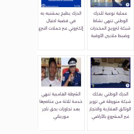
عملية نوعية للدرك
الدرك يطيح بمشتبه به
الوطني تنهي نشاط
في قضية احتيال
شبكة لترويج المخدرات
إلكتروني عبر حملات التبرع
وضبط ملايين الأوقية
الدرك الوطني يفكك
الشرطة الغامبية تنهي
شبكة متورطة في تزوير
خدمة ثلاثة من عناصرها
الوثائق العقارية والاتجار
بعد تجاوزات بحق تاجر
غير المشروع بالأراضي
موريتاني