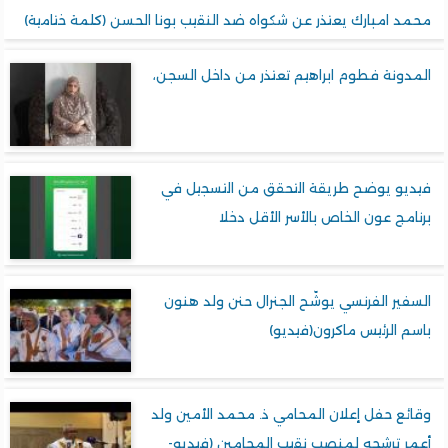
د امبارك يعتذر عن شكواه ضد النقيب بونا الحسن (كلمة ختامية)
دونة فطوم ابراهيم تعتذر من داخل السجن،
ديو يوضح طريقة التحقق من التسجيل في
امج عون الخاص بالأسر الأقل دخلا
فير الفرنسي يوشّح الجنرال حنن ولد هنون
م الرئيس ماكرون(فيديو)
ئع حفل إعلان المحامي ذ. محمد الأمين ولد
ر ترشحه لمنصب نقيب المحامين (فيديو-