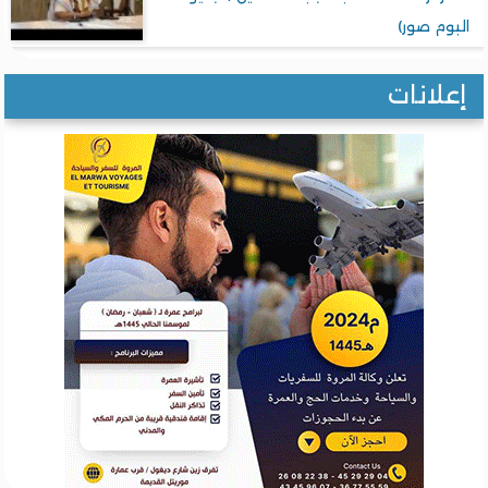
وم صور)
لانات