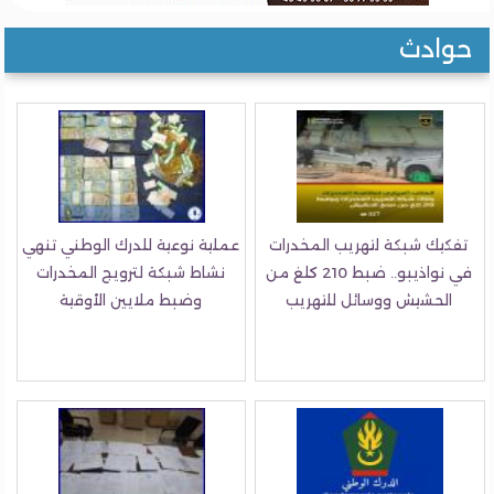
وادث
كيك شبكة لتهريب المخدرات
عملية نوعية للدرك الوطني تنهي
في نواذيبو.. ضبط 210 كلغ من
نشاط شبكة لترويج المخدرات
الحشيش ووسائل للتهريب
وضبط ملايين الأوقية