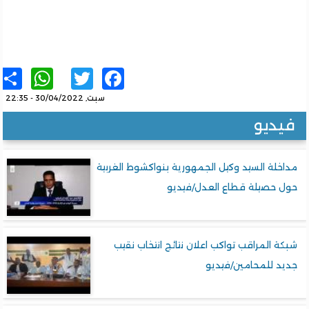
sApp
re
Twitter
Facebook
سبت, 30/04/2022 - 22:35
يديو
خلة السيد وكيل الجمهورية بنواكشوط الغربية
ل حصيلة قطاع العدل/فيديو
ة المراقب تواكب اعلان نتائج انتخاب نقيب
د للمحامين/فيديو