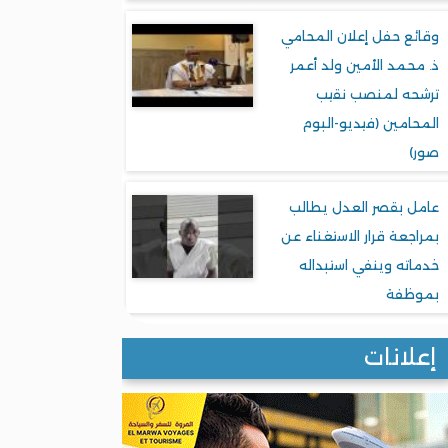
وقائع حفل إعلان المحامي
ذ. محمد الأمين ولد أعمر
ترشحه لمنصب نقيب
المحامين (فيديو-البوم
صور)
عامل بقصر العدل يطالب
بمراجعة قرار الاستغناء عن
خدماته وينفي استبداله
بموظفة
إعلانات