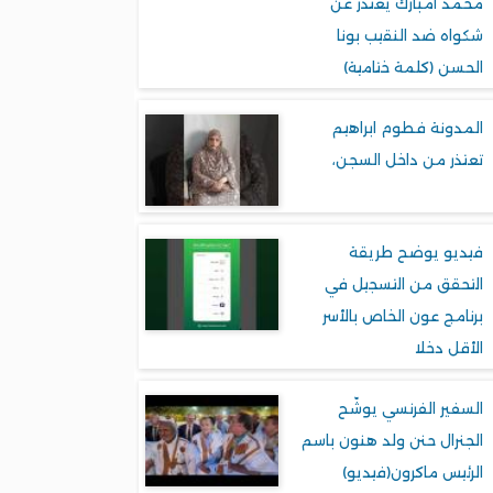
محمد امبارك يعتذر عن
شكواه ضد النقيب بونا
الحسن (كلمة ختامية)
المدونة فطوم ابراهيم
تعتذر من داخل السجن،
فيديو يوضح طريقة
التحقق من التسجيل في
برنامج عون الخاص بالأسر
الأقل دخلا
السفير الفرنسي يوشّح
الجنرال حنن ولد هنون باسم
الرئيس ماكرون(فيديو)