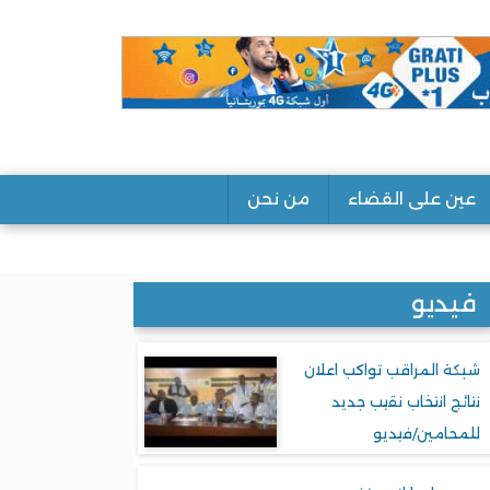
عين على القضاء
من نحن
فيديو
شبكة المراقب تواكب اعلان
نتائج انتخاب نقيب جديد
للمحامين/فيديو