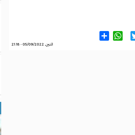
WhatsApp
Share
Twitter
Facebo
اثنين, 05/09/2022 - 21:18