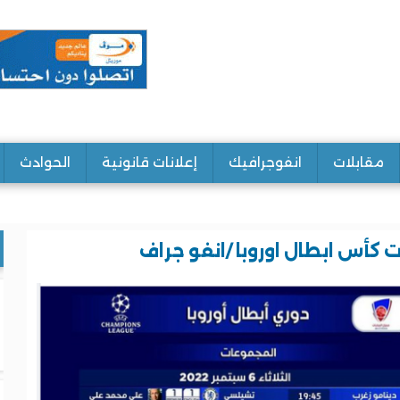
مقابلات
انفوجرافيك
إعلانات قانونية
الحوادث
 كأس ابطال اوروبا /انفو جراف