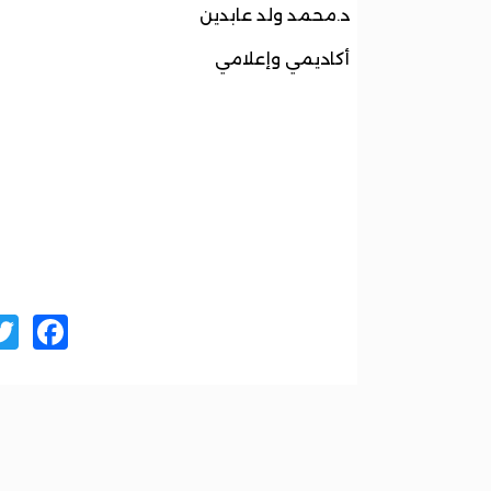
د.محمد ولد عابدين
أكاديمي وإعلامي
ok