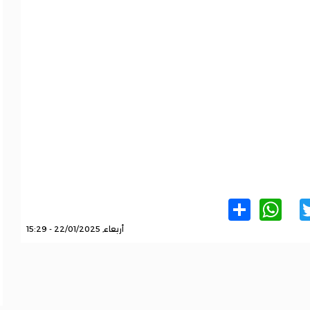
WhatsApp
Share
Twitter
Facebo
أربعاء, 22/01/2025 - 15:29