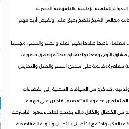
ندوات العلمية الإذاعية والتلفزونية الحصرية.
 كانت مجالس الشيخ تنضح رحيق علم ، وتفيض أريج فهم
ما معلما ، ناصحا صادحا بقيم العلم والحلم والسلم ، مجسدا
مشارق الأرض ومغاربها ؛ بغزارة عطائه وعمق حضوره ،
ة معاصرة ؛ قائمة على مبادئ السلم والعدل والتعايش
لد بيه ، قد خرج من السياقات المحلية إلى الفضاءات
اف المتعلمين وعموم المتعصبين قادرين على فهمه
مع من الخصال والخلال مالم يجتمع لعلماء دهره ، فامتزجت
لفقه بالفكر ، واجتمع التأصيل بالتحليل والرؤية المقاصدية