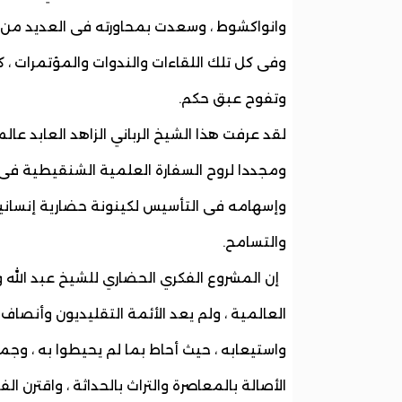
وانواكشوط ، وسعدت بمحاورته فى العديد من ال
وفى كل تلك اللقاءات والندوات والمؤتمرات ،
وتفوح عبق حكم.
لقد عرفت هذا الشيخ الرباني الزاهد العابد عال
ومجددا لروح السفارة العلمية الشنقيطية فى 
وإسهامه فى التأسيس لكينونة حضارية إنساني
والتسامح.
إن المشروع الفكري الحضاري للشيخ عبد الله و
العالمية ، ولم يعد الأئمة التقليديون وأنص
واستيعابه ، حيث أحاط بما لم يحيطوا به ، وج
الأصالة بالمعاصرة والتراث بالحداثة ، واقترن ا