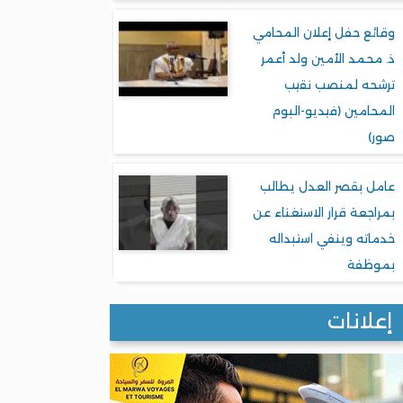
وقائع حفل إعلان المحامي
ذ. محمد الأمين ولد أعمر
ترشحه لمنصب نقيب
المحامين (فيديو-البوم
صور)
عامل بقصر العدل يطالب
بمراجعة قرار الاستغناء عن
خدماته وينفي استبداله
بموظفة
إعلانات