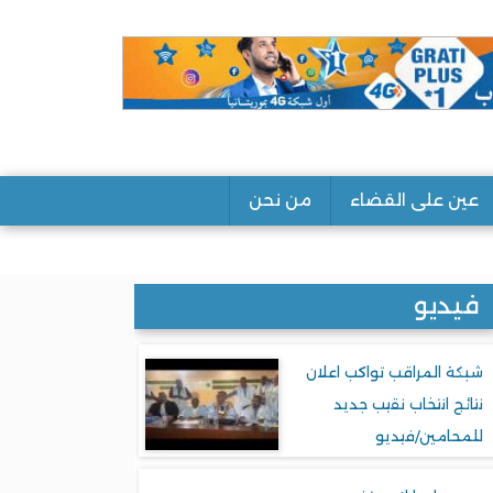
عين على القضاء
من نحن
فيديو
شبكة المراقب تواكب اعلان
نتائج انتخاب نقيب جديد
للمحامين/فيديو