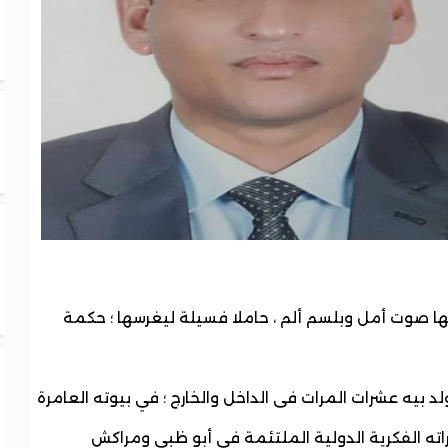
 صوت أمل وبلسم ألم ، حاملا فسيلة ليغرسها ؛ حكمة
د بيه عشرات المرات فى الداخل والخارج ؛ في بيوته العامرة
ته الفكرية الدولية الملتئمة فى أبو ظبي ومراكش