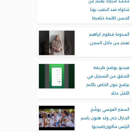
محمد امبارك يعتذر عن
شكواه ضد النقيب بونا
الحسن (كلمة ختامية)
المدونة فطوم ابراهيم
تعتذر من داخل السجن،
فيديو يوضح طريقة
التحقق من التسجيل في
برنامج عون الخاص بالأسر
الأقل دخلا
السفير الفرنسي يوشّح
الجنرال حنن ولد هنون باسم
الرئيس ماكرون(فيديو)