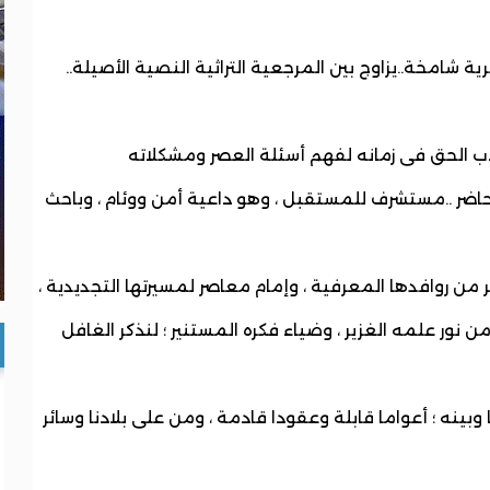
 شامخة..يزاوج بين المرجعية التراثية النصية الأصيلة..
لاب الحق فى زمانه لفهم أسئلة العصر ومشكلاته
اضر ..مستشرف للمستقبل ، وهو داعية أمن ووئام ، وباحث
 ثر من روافدها المعرفية ، وإمام معاصر لمسيرتها التجديدية ،
ور علمه الغزير ، وضياء فكره المستنير ؛ لنذكر الغافل
ا وبينه ؛ أعواما قابلة وعقودا قادمة ، ومن على بلادنا وسائر