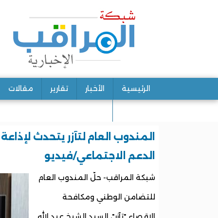
الرئيسية
الأخبار
تقارير
مقالات
اتصل بنا
المندوب العام لتآزر يتحدث لإذاعة
الدعم الاجتماعي/فيديو
شبكة المراقب- حلّ المندوب العام
للتضامن الوطني ومكافحة
الإقصاء "تآزر"، السيد الشيخ عبد الله