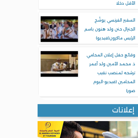
الأقل دخلا
السفير الفرنسي يوشّح
الجنرال حنن ولد هنون باسم
الرئيس ماكرون(فيديو)
وقائع حفل إعلان المحامي
ذ. محمد الأمين ولد أعمر
ترشحه لمنصب نقيب
المحامين (فيديو-البوم
صور)
إعلانات