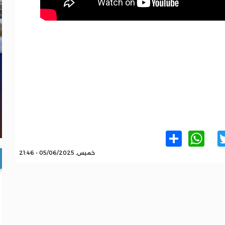
WhatsApp
Share
Twitter
Facebo
خميس, 05/06/2025 - 21:46