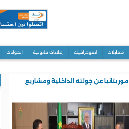
مقابلات
انفوجرافيك
إعلانات قانونية
الحوادث
 موريتانيا عن جولته الداخلية ومشاريع