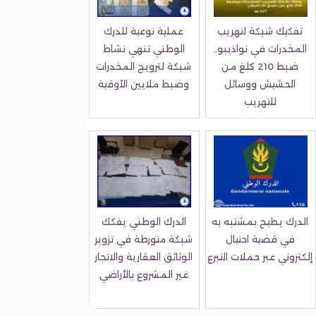
تفكيك شبكة لتهريب
عملية نوعية للدرك
المخدرات في نواذيبو..
الوطني تنهي نشاط
ضبط 210 كلغ من
شبكة لترويج المخدرات
الحشيش ووسائل
وضبط ملايين الأوقية
للتهريب
الدرك يطيح بمشتبه به
الدرك الوطني يفكك
في قضية احتيال
شبكة متورطة في تزوير
إلكتروني عبر حملات التبرع
الوثائق العقارية والاتجار
غير المشروع بالأراضي