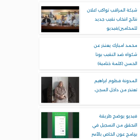
شبكة المراقب تواكب اعلان
نتائج انتخاب نقيب جديد
للمحامين/فيديو
محمد امبارك يعتذر عن
شكواه ضد النقيب بونا
الحسن (كلمة ختامية)
المدونة فطوم ابراهيم
تعتذر من داخل السجن،
فيديو يوضح طريقة
التحقق من التسجيل في
برنامج عون الخاص بالأسر