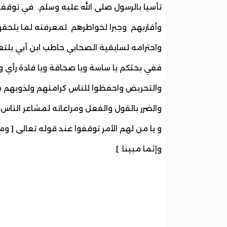
تأسيا بالرسول صلى الله عليه وسلم. في توقفه 
وأقاربهم وجبرا لخواطرهم لمعرفته لما يلحق
واحترامه لسابقية الصحابي حاطب ابن أبي بل
ففي بحثكم يا ساسة ويا صحافة ويا قادة رأي و
والتحريض واحفظوا للناس كرامتهم ولذويهم مش
والضرر بالقول والفعل ومراعاته لمشاعر الناس.
و يا من لهم الأمر توقفوا عند قوله تعالى [ وم
وإثما مبينا. ].