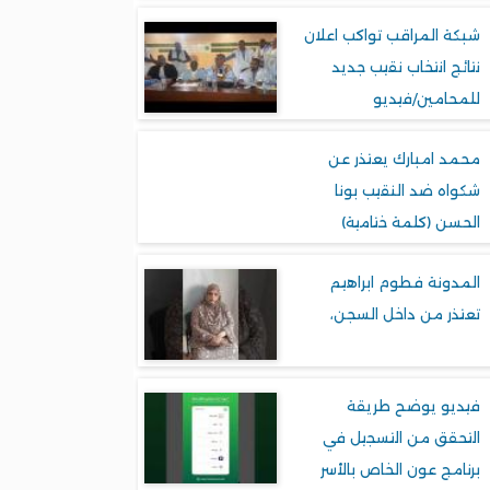
شبكة المراقب تواكب اعلان
نتائج انتخاب نقيب جديد
للمحامين/فيديو
محمد امبارك يعتذر عن
شكواه ضد النقيب بونا
الحسن (كلمة ختامية)
المدونة فطوم ابراهيم
تعتذر من داخل السجن،
فيديو يوضح طريقة
التحقق من التسجيل في
برنامج عون الخاص بالأسر