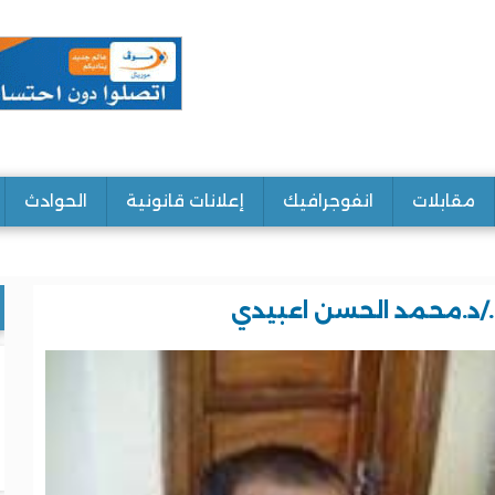
مقابلات
انفوجرافيك
إعلانات قانونية
الحوادث
ة./د.محمد الحسن اعبيدي