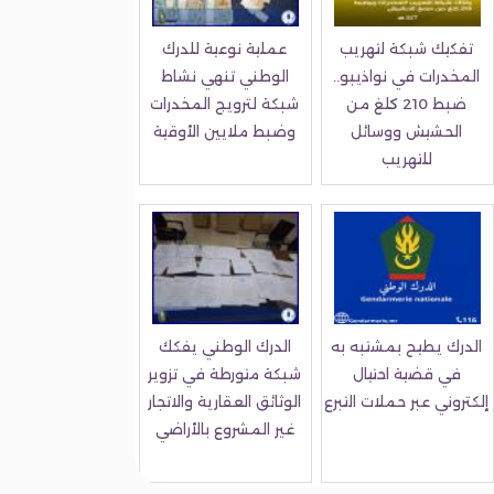
تفكيك شبكة لتهريب
عملية نوعية للدرك
المخدرات في نواذيبو..
الوطني تنهي نشاط
ضبط 210 كلغ من
شبكة لترويج المخدرات
الحشيش ووسائل
وضبط ملايين الأوقية
للتهريب
الدرك يطيح بمشتبه به
الدرك الوطني يفكك
في قضية احتيال
شبكة متورطة في تزوير
إلكتروني عبر حملات التبرع
الوثائق العقارية والاتجار
غير المشروع بالأراضي