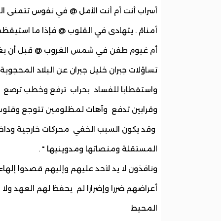
أسراب أنت أم أنت الأمل @ في نفوس تتمنى ا
أمنامً . يتهادى في القلوب @ فإذا ما استيقظت
أم غيوم طفن في شمس الغروب @ قبل أن يغر
تساؤلات جبران خليل جبران عن البلاد المحجوب
واستقطابا للفساد بحراب ترفع وخطب ترصع و
وقرابين تدفع وآهات لمظلومين تتوجع وقلوب
وقد يكون السبب الخفي محركات خارجية وداخ
المستقلة ومنصاتها ومدوينيها " .
ونافذون لا يد لأحد عليهم وإليهم قصدوا إلهاء 
أعراضهم ضررا وإضرارا لم يحفظ لهم العهد ولا
المحيط