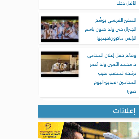
الأقل دخلا
السفير الفرنسي يوشّح
الجنرال حنن ولد هنون باسم
الرئيس ماكرون(فيديو)
وقائع حفل إعلان المحامي
ذ. محمد الأمين ولد أعمر
ترشحه لمنصب نقيب
المحامين (فيديو-البوم
صور)
إعلانات