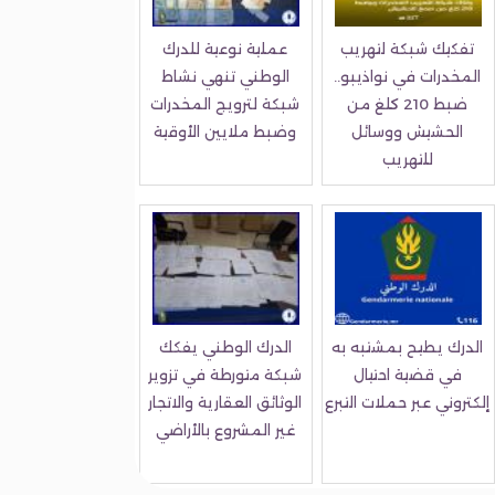
تفكيك شبكة لتهريب
عملية نوعية للدرك
المخدرات في نواذيبو..
الوطني تنهي نشاط
ضبط 210 كلغ من
شبكة لترويج المخدرات
الحشيش ووسائل
وضبط ملايين الأوقية
للتهريب
الدرك يطيح بمشتبه به
الدرك الوطني يفكك
في قضية احتيال
شبكة متورطة في تزوير
إلكتروني عبر حملات التبرع
الوثائق العقارية والاتجار
غير المشروع بالأراضي