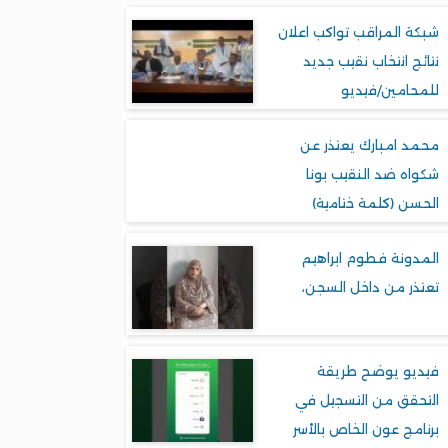
شبكة المراقب تواكب اعلان
نتائج انتخاب نقيب جديد
للمحامين/فيديو
محمد امبارك يعتذر عن
شكواه ضد النقيب بونا
الحسن (كلمة ختامية)
المدونة فطوم ابراهيم
تعتذر من داخل السجن،
فيديو يوضح طريقة
التحقق من التسجيل في
برنامج عون الخاص بالأسر