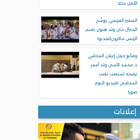
الأقل دخلا
السفير الفرنسي يوشّح
الجنرال حنن ولد هنون باسم
الرئيس ماكرون(فيديو)
وقائع حفل إعلان المحامي
ذ. محمد الأمين ولد أعمر
ترشحه لمنصب نقيب
المحامين (فيديو-البوم
صور)
إعلانات