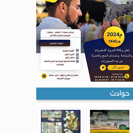
حوادث