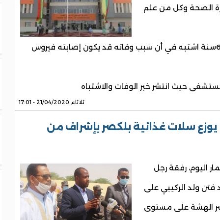
رة الصحة وكل من علم
الحادثة تمثلت في وفاة رجل يبلغ من العمر 60سنة اشتبه في أن سبب وفاته قد يكون إصابته فيروس
مستشفى حيث انتشر خبر الوفات والاشتباه
ثلاثاء, 21/04/2020 - 17:01
ن يوزع سلات غذائية بلكصر بإشراف من
ر اليوم، رفقة رجل
 فتن ولد الركيبي على
سر الهشة على مستوى