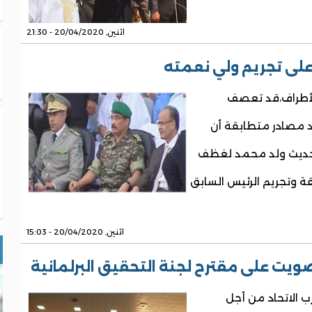
اثنين, 20/04/2020 - 21:30
 على تجريم ولي نعمته
أطراف،قد تعصف
د مصادر متطابقة أن
 حديث ولد محمد لغظف
بقة وتجريم الرئيس السابق
اثنين, 20/04/2020 - 15:03
ويت على مقترح لجنة التحقيق البرلمانية
):عارض 4نواب من حزب الاتحاد من أجل