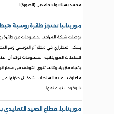
محمد يسلك ولد حامدين (الصورة)ا
موريتانيا تحتجز طائرة روسية هب
توصلت شبكة المراقب بمعلومات عن طائرة ر
بشكل اضطراري في مطار أم التونسي وتم الت
السلطات الموريتانية ،المعلومات تؤكد أن الطا
باتجاه فنزويلا وكانت تنوي التوقف في مطار ان
ماعترضت عليه السلطات بشدة بل حذرتها من استخ
بالوقود ليتم منعها
موريتانيا..قطاع الصيد التقليدي 