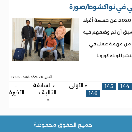
ي في نواكشوط/صورة
رُفع الحجر الصحي صباح اليوم الاثنين 30 مارس 2020، عن خمسة أفراد
 سبق أن تم وضعهم فيه
هم من مهمة عمل في
ارا لوباء كورونا
اثنين, 30/03/2020 - 17:05
« الأولى
‹ السابقة
…
145
144
…
التالية ›
الأخيرة
146
»
جميع الحقوق محفوظة