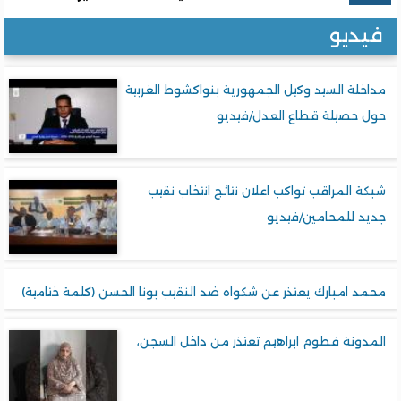
فيديو
مداخلة السيد وكيل الجمهورية بنواكشوط الغربية
حول حصيلة قطاع العدل/فيديو
شبكة المراقب تواكب اعلان نتائج انتخاب نقيب
جديد للمحامين/فيديو
محمد امبارك يعتذر عن شكواه ضد النقيب بونا الحسن (كلمة ختامية)
المدونة فطوم ابراهيم تعتذر من داخل السجن،