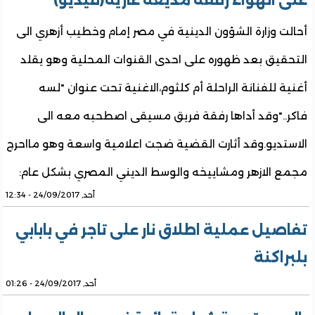
على الهواء رفقة مذيعة عارية(فيديو)
أحالت وزارة الشؤون الدينية في مصر إمام وخطيب أزهري الى
التحقيق بعد ظهوره على احدى القنوات المحلية وهو يقلد
أغنية للفنانة الراحلة أم كلثوم،الاغنية تحت عنوان "لسه
فاكر.."وقد أداها رفقة فريق مسيقى اصطحبه معه الى
الاستديو.وقد أثارت القضية ضجت اعلامية واسعة وهو مااحرج
مجمع الازهر ومشاييخه والوسط الديني المصري بشكل عام:
أحد, 24/09/2017 - 12:34
تفاصيل عملية اطلاق نار على تاجر في بابابي
بلبراكنة
أحد, 24/09/2017 - 01:26