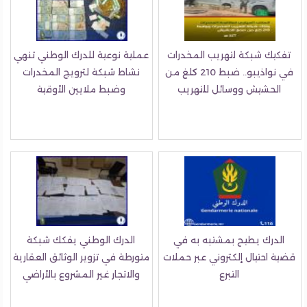
تفكيك شبكة لتهريب المخدرات
عملية نوعية للدرك الوطني تنهي
في نواذيبو.. ضبط 210 كلغ من
نشاط شبكة لترويج المخدرات
الحشيش ووسائل للتهريب
وضبط ملايين الأوقية
الدرك يطيح بمشتبه به في
الدرك الوطني يفكك شبكة
قضية احتيال إلكتروني عبر حملات
متورطة في تزوير الوثائق العقارية
التبرع
والاتجار غير المشروع بالأراضي