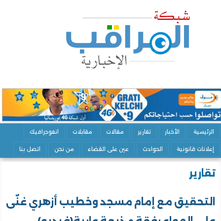
الرئيسية
الأخبار
تقارير
مقالات
مقابلات
انفوجرافيك
إعلانات قانونية
الحوادث
عين على القضاء
من نحن
اتصل بنا
تقارير
التحقيق مع إمام مسجد وخطيب أزهري غنٌَى