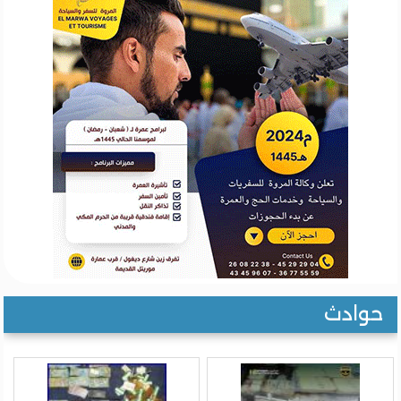
حوادث