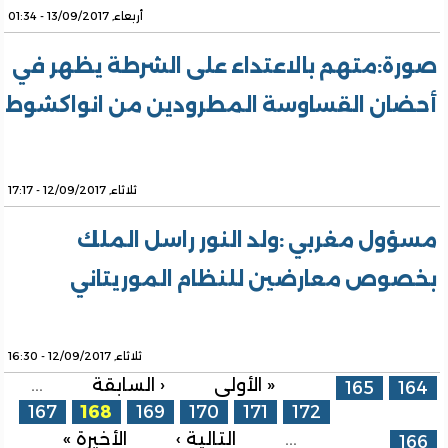
أربعاء, 13/09/2017 - 01:34
صورة:متهم بالاعتداء على الشرطة يظهر في
أحضان القساوسة المطرودين من انواكشوط
ثلاثاء, 12/09/2017 - 17:17
مسؤول مغربي :ولد النور راسل الملك
بخصوص معارضين للنظام الموريتاني
ثلاثاء, 12/09/2017 - 16:30
الصفحات
« الأولى
‹ السابقة
…
165
164
167
168
169
170
171
172
…
التالية ›
الأخيرة »
166