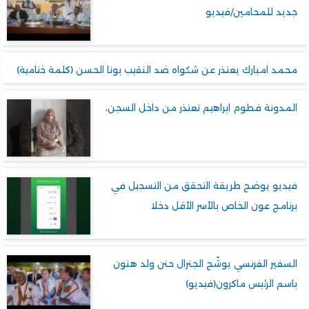
جديد للمحامين/فيديو
محمد امبارك يعتذر عن شكواه ضد النقيب بونا الحسن (كلمة ختامية)
المدونة فطوم ابراهيم تعتذر من داخل السجن،
فيديو يوضح طريقة التحقق من التسجيل في
برنامج عون الخاص بالأسر الأقل دخلا
السفير الفرنسي يوشّح الجنرال حنن ولد هنون
باسم الرئيس ماكرون(فيديو)