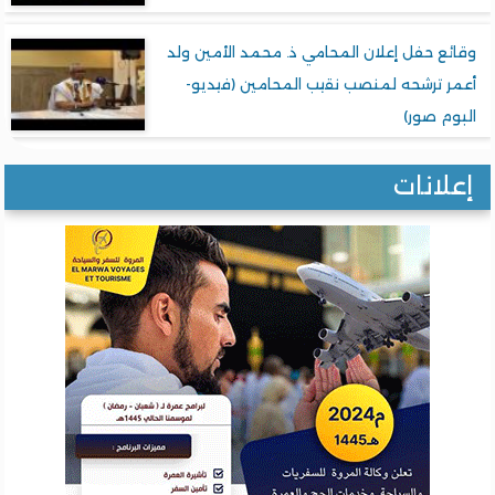
وقائع حفل إعلان المحامي ذ. محمد الأمين ولد
أعمر ترشحه لمنصب نقيب المحامين (فيديو-
البوم صور)
إعلانات