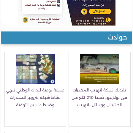
حوادث
تفكيك شبكة لتهريب المخدرات
عملية نوعية للدرك الوطني تنهي
في نواذيبو.. ضبط 210 كلغ من
نشاط شبكة لترويج المخدرات
الحشيش ووسائل للتهريب
وضبط ملايين الأوقية