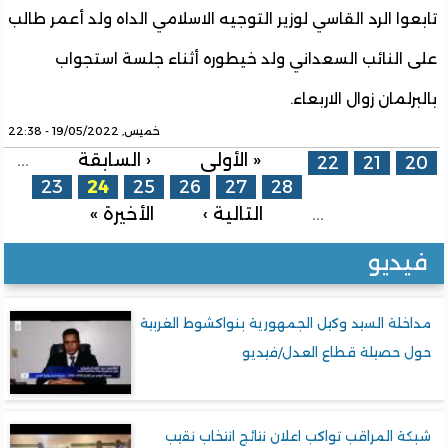
تابعوا الرد القاسي لوزير التوجيه الاسلامي الداه ولد أعمر طالب
على النائب السعداني ولد خيطوره أثناء جلسة استجواب
بالبرلمان زوال الاربعاء.
خميس, 19/05/2022 - 22:38
الصفحات
« الأولى
‹ السابقة
…
22
21
20
23
24
25
26
27
28
…
التالية ›
الأخيرة »
فيديو
مداخلة السيد وكيل الجمهورية بنواكشوط الغربية
حول حصيلة قطاع العدل/فيديو
شبكة المراقب تواكب اعلان نتائج انتخاب نقيب