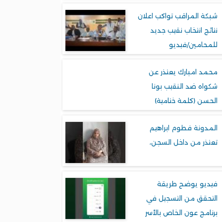
شبكة المراقب تواكب اعلان
نتائج انتخاب نقيب جديد
للمحامين/فيديو
محمد امبارك يعتذر عن
شكواه ضد النقيب بونا
الحسن (كلمة ختامية)
المدونة فطوم ابراهيم
تعتذر من داخل السجن،
فيديو يوضح طريقة
التحقق من التسجيل في
برنامج عون الخاص بالأسر