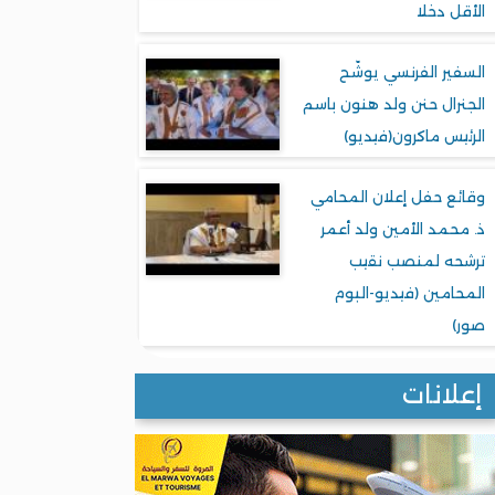
الأقل دخلا
السفير الفرنسي يوشّح
الجنرال حنن ولد هنون باسم
الرئيس ماكرون(فيديو)
وقائع حفل إعلان المحامي
ذ. محمد الأمين ولد أعمر
ترشحه لمنصب نقيب
المحامين (فيديو-البوم
صور)
إعلانات