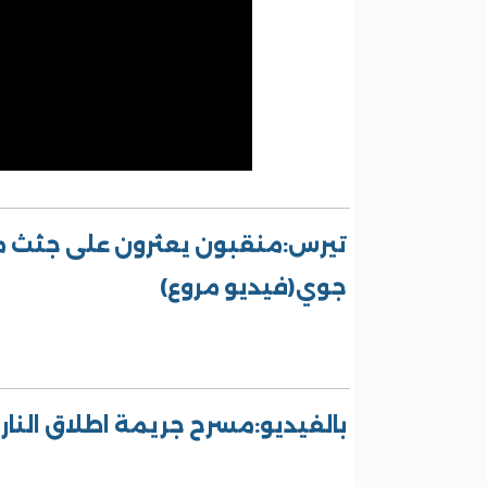
تيرس:منقبون يعثرون على جثث 
جوي(فيديو مروع)
بالفيديو:مسرح جريمة اطلاق النار ع