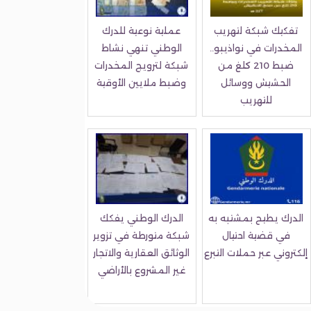
تفكيك شبكة لتهريب
عملية نوعية للدرك
المخدرات في نواذيبو..
الوطني تنهي نشاط
ضبط 210 كلغ من
شبكة لترويج المخدرات
الحشيش ووسائل
وضبط ملايين الأوقية
للتهريب
الدرك يطيح بمشتبه به
الدرك الوطني يفكك
في قضية احتيال
شبكة متورطة في تزوير
إلكتروني عبر حملات التبرع
الوثائق العقارية والاتجار
غير المشروع بالأراضي