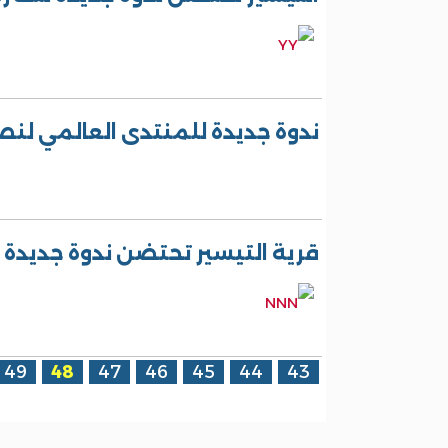
ندوة جديدة للمنتدى العالمي لنص
قرية التيسير تحتضن ندوة جديدة 
الصفحات
49
48
47
46
45
44
43