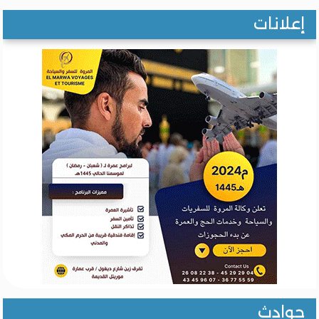
إعلانات
حوادث