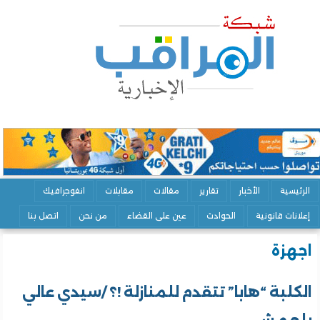
الرئيسية
الأخبار
تقارير
مقالات
مقابلات
انفوجرافيك
إعلانات قانونية
الحوادث
عين على القضاء
من نحن
اتصل بنا
اجهزة
الكلبة “هابا” تتقدم للمنازلة !؟ /سيدي عالي