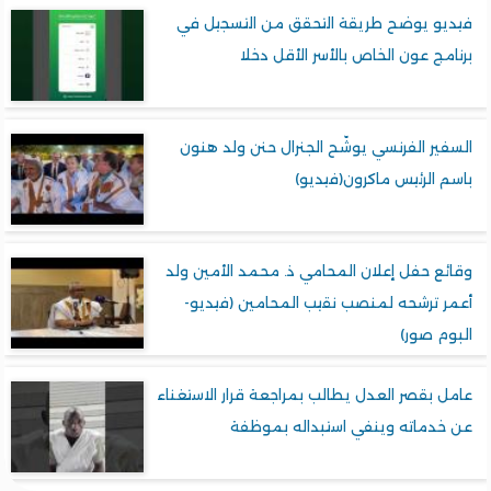
فيديو يوضح طريقة التحقق من التسجيل في
برنامج عون الخاص بالأسر الأقل دخلا
السفير الفرنسي يوشّح الجنرال حنن ولد هنون
باسم الرئيس ماكرون(فيديو)
وقائع حفل إعلان المحامي ذ. محمد الأمين ولد
أعمر ترشحه لمنصب نقيب المحامين (فيديو-
البوم صور)
عامل بقصر العدل يطالب بمراجعة قرار الاستغناء
عن خدماته وينفي استبداله بموظفة