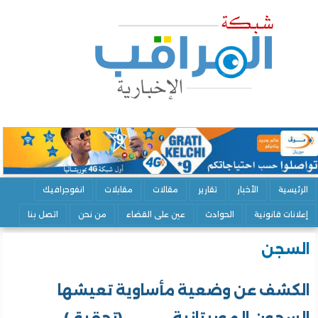
الرئيسية
الأخبار
تقارير
مقالات
مقابلات
انفوجرافيك
إعلانات قانونية
الحوادث
عين على القضاء
من نحن
اتصل بنا
السجن
الكشف عن وضعية مأساوية تعيشها