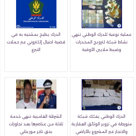
عملية نوعية للدرك الوطني تنهي
الدرك يطيح بمشتبه به في
نشاط شبكة لترويج المخدرات
قضية احتيال إلكتروني عبر حملات
وضبط ملايين الأوقية
التبرع
الدرك الوطني يفكك شبكة
الشرطة الغامبية تنهي خدمة
متورطة في تزوير الوثائق العقارية
ثلاثة من عناصرها بعد تجاوزات
والاتجار غير المشروع بالأراضي
بحق تاجر موريتاني