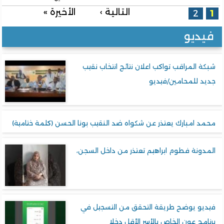
الصفحات
التالية ›
الأخيرة »
2
1
فيديو
شبكة المراقب تواكب اعلان نتائج انتخاب نقيب
جديد للمحامين/فيديو
محمد امبارك يعتذر عن شكواه ضد النقيب بونا الحسن (كلمة ختامية)
المدونة فطوم ابراهيم تعتذر من داخل السجن،
فيديو يوضح طريقة التحقق من التسجيل في
برنامج عون الخاص بالأسر الأقل دخلا