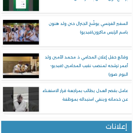
السفير الفرنسي يوشّح الجنرال حنن ولد هنون
باسم الرئيس ماكرون(فيديو)
وقائع حفل إعلان المحامي ذ. محمد الأمين ولد
أعمر ترشحه لمنصب نقيب المحامين (فيديو-
البوم صور)
عامل بقصر العدل يطالب بمراجعة قرار الاستغناء
عن خدماته وينفي استبداله بموظفة
إعلانات