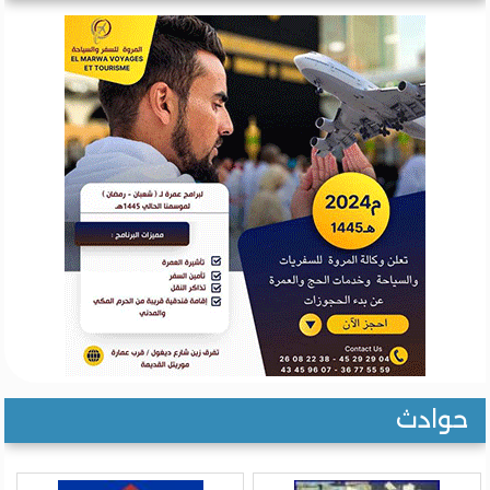
حوادث