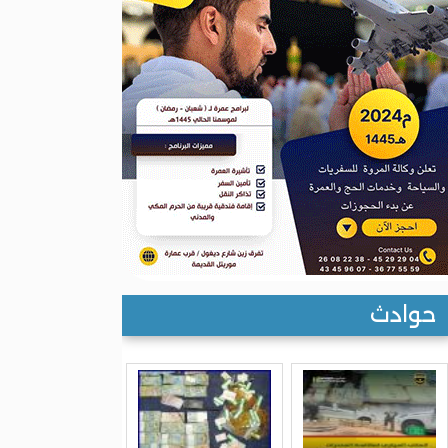
حوادث