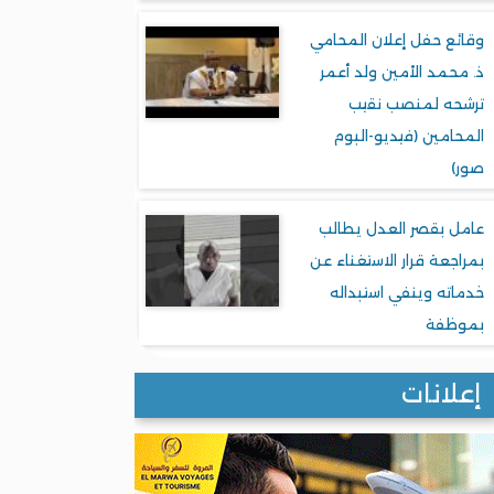
وقائع حفل إعلان المحامي
ذ. محمد الأمين ولد أعمر
ترشحه لمنصب نقيب
المحامين (فيديو-البوم
صور)
عامل بقصر العدل يطالب
بمراجعة قرار الاستغناء عن
خدماته وينفي استبداله
بموظفة
إعلانات