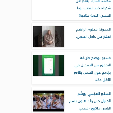
محمد امبارك يعتذر عن
شكواه ضد النقيب بونا
الحسن (كلمة ختامية)
المدونة فطوم ابراهيم
تعتذر من داخل السجن،
فيديو يوضح طريقة
التحقق من التسجيل في
برنامج عون الخاص بالأسر
الأقل دخلا
السفير الفرنسي يوشّح
الجنرال حنن ولد هنون باسم
الرئيس ماكرون(فيديو)