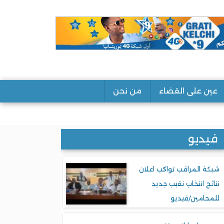
عين على القضاء
من نحن
فيديو
شبكة المراقب تواكب اعلان
نتائج انتخاب نقيب جديد
للمحامين/فيديو