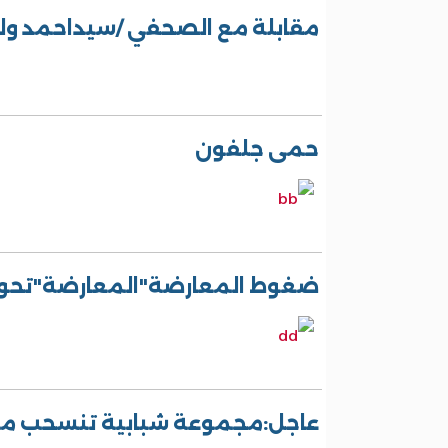
مقابلة مع الصحفي /سيداحمد ولد
حمى جلفون
ضغوط المعارضة"المعارضة"تحول
عاجل:مجموعة شبابية تنسحب من 