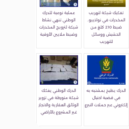
تفكيك شبكة لتهريب
عملية نوعية للدرك
المخدرات في نواذيبو..
الوطني تنهي نشاط
ضبط 210 كلغ من
شبكة لترويج المخدرات
الحشيش ووسائل
وضبط ملايين الأوقية
للتهريب
الدرك يطيح بمشتبه به
الدرك الوطني يفكك
في قضية احتيال
شبكة متورطة في تزوير
إلكتروني عبر حملات التبرع
الوثائق العقارية والاتجار
غير المشروع بالأراضي