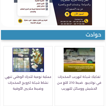
حوادث
تفكيك شبكة لتهريب المخدرات
عملية نوعية للدرك الوطني تنهي
في نواذيبو.. ضبط 210 كلغ من
نشاط شبكة لترويج المخدرات
الحشيش ووسائل للتهريب
وضبط ملايين الأوقية