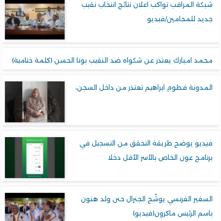
شبكة المراقب تواكب اعلان نتائج انتخاب نقيب
جديد للمحامين/فيديو
محمد امبارك يعتذر عن شكواه ضد النقيب بونا الحسن (كلمة ختامية)
المدونة فطوم ابراهيم تعتذر من داخل السجن،
فيديو يوضح طريقة التحقق من التسجيل في
برنامج عون الخاص بالأسر الأقل دخلا
السفير الفرنسي يوشّح الجنرال حنن ولد هنون
باسم الرئيس ماكرون(فيديو)