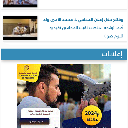
وقائع حفل إعلان المحامي ذ. محمد الأمين ولد
أعمر ترشحه لمنصب نقيب المحامين (فيديو-
البوم صور)
إعلانات