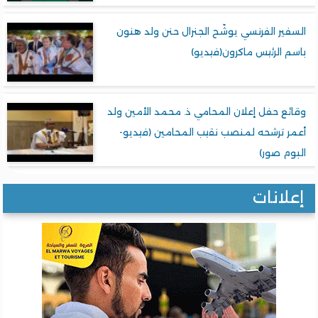
السفير الفرنسي يوشّح الجنرال حنن ولد هنون
باسم الرئيس ماكرون(فيديو)
وقائع حفل إعلان المحامي ذ. محمد الأمين ولد
أعمر ترشحه لمنصب نقيب المحامين (فيديو-
البوم صور)
إعلانات