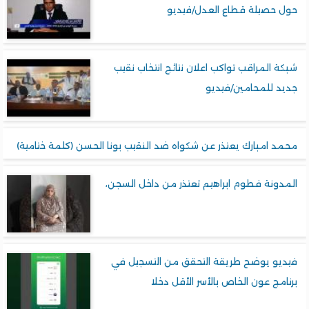
حول حصيلة قطاع العدل/فيديو
شبكة المراقب تواكب اعلان نتائج انتخاب نقيب
جديد للمحامين/فيديو
محمد امبارك يعتذر عن شكواه ضد النقيب بونا الحسن (كلمة ختامية)
المدونة فطوم ابراهيم تعتذر من داخل السجن،
فيديو يوضح طريقة التحقق من التسجيل في
برنامج عون الخاص بالأسر الأقل دخلا