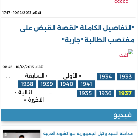
ثلاثاء, 10/12/2013 - 17:17
"التفاصيل الكاملة "لقصة القبض على
مغتصب الطالبة "جارية"
ثلاثاء, 10/12/2013 - 08:45
الصفحات
« الأولى
‹ السابقة
…
1934
1933
1938
1939
1940
1941
…
التالية ›
1935
1936
1937
الأخيرة »
فيديو
مداخلة السيد وكيل الجمهورية بنواكشوط الغربية