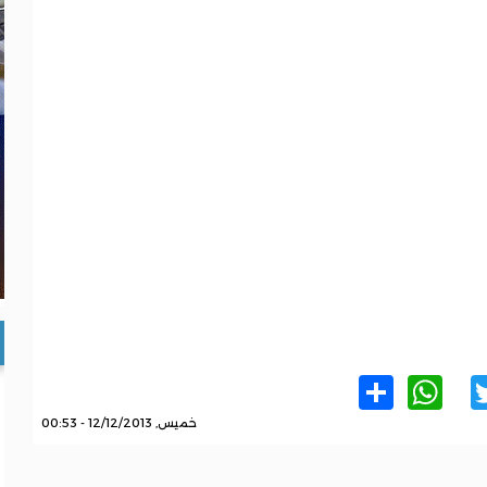
WhatsApp
Share
Twitter
Facebo
خميس, 12/12/2013 - 00:53