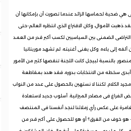
 هي ضحية لحماسها الزائد عندما تصورت أن بإمكانها أن
د ذهبت الأموال، وكان الاقتراع الذي انتظره العالم-حتى
لتراضى الضمنى بين السياسيين لكسب أكبر قدر من العمد
ن ألفه إلى ياءه. وكل يغنى أغنيته. لم تشهد موريتانيا
نصور. بالنسبة لبيجل كانت اللجنة تنقصها كثير من الأمور
بدى سخطه من الانتخابات بدوره، فقد هدد بمقاطعة
مجرد الكلام. لكننا لا نستهين بالحصول على عدد من النواب
فراغ فى مصادر الميزانية. أسلوب جديد لاستعادة
غامرة على عكس رأي زملائنا لنجد أنفسنا فى المنتصف
ذن- هو خوف من الغرق؟ أو هو للحصول على أكبر قدر من
فى كل ما يدعى مسخرة؟ على أية حال فإن المشاركين فى