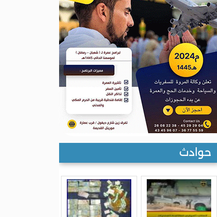
حوادث