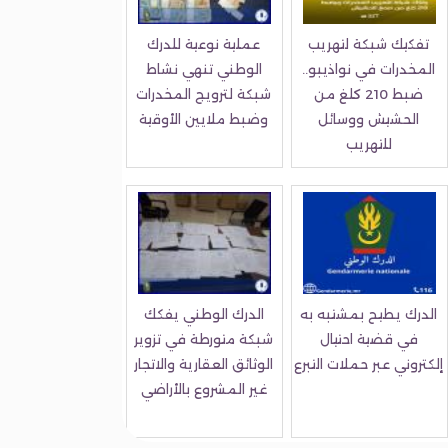
تفكيك شبكة لتهريب
عملية نوعية للدرك
المخدرات في نواذيبو..
الوطني تنهي نشاط
ضبط 210 كلغ من
شبكة لترويج المخدرات
الحشيش ووسائل
وضبط ملايين الأوقية
للتهريب
الدرك يطيح بمشتبه به
الدرك الوطني يفكك
في قضية احتيال
شبكة متورطة في تزوير
إلكتروني عبر حملات التبرع
الوثائق العقارية والاتجار
غير المشروع بالأراضي