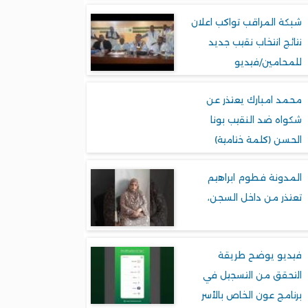
شبكة المراقب تواكب اعلان
نتائج انتخاب نقيب جديد
للمحامين/فيديو
محمد امبارك يعتذر عن
شكواه ضد النقيب بونا
الحسن (كلمة ختامية)
المدونة فطوم ابراهيم
تعتذر من داخل السجن،
فيديو يوضح طريقة
التحقق من التسجيل في
برنامج عون الخاص بالأسر