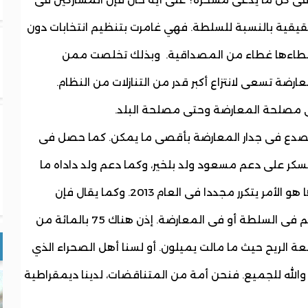
ية الحقيقية بالنسبة للسلطة. فهي غامرت بتنظيم انتخابات دون
إعطاءها غطاء من المصداقية. وبذلك تخلصت ممن
ارضة تسعى لانتزاع أكبر قدر من التنازلات من النظام.
 مصلحة المعارضة وحتى مصلحة البلد.
 تصدع فى جدار المعارضة بأقصى ما يمكن. كما حصل فى
م العسكر على دعم مسعود ولد بلخير، وكما دعم ولد داداه ما
سماه بالتصحيح فى أغشت من عام 2008. وها هو الأمر يتكرر مجددا فى العام 2013. وكما يقال فإن
الشعوب تستحق قادتها. والقادة تشمل من هم فى السلطة أو فى المعارضة. إذن هناك 75 بالمائة من
 الريح حيث ما مالت يميلون. أو لسنا أهل الصحراء الذي
والله للجميع. فنحن أمة من المتناقضات، لدينا ديمقراطية