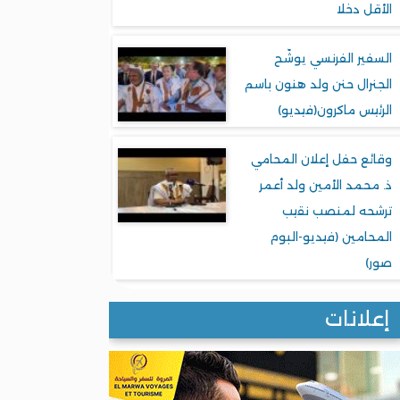
الأقل دخلا
السفير الفرنسي يوشّح
الجنرال حنن ولد هنون باسم
الرئيس ماكرون(فيديو)
وقائع حفل إعلان المحامي
ذ. محمد الأمين ولد أعمر
ترشحه لمنصب نقيب
المحامين (فيديو-البوم
صور)
إعلانات