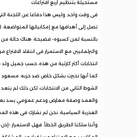
مستحيلة بتنظيم أربع اقتراعات
فى وقت واحد. وليس هذا دفاعا عن اللجنة التى
تصل إلى أهدافها مع إمكانياتها المتواضعة. لق
بالنسبة لمن كسبوه- فضيحة. هناك حالة من ا
والبرلمانيين مع الاستمرار فى انتقاد الاقتراع م
انتخابات أكثر كارثية من هذه، حسب جميل ولد م
كما أنها تحيزت بشكل خاص ضد حزبه. مسعود أ
الشوط الثاني من الانتخابات، لكن ذلك لم يتعد 
والعمد وصفة معارض ودعم عمومي يسد بعض ال
العذرية السياسية. نحن لم نشارك فى هذه الم
وأننا سلكنا الطريق الخطأ. فهل الاستمرار –إ
المكاسب، مع الامتناع مستقبلا عن المشاركة 