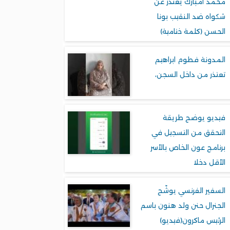
محمد امبارك يعتذر عن
شكواه ضد النقيب بونا
الحسن (كلمة ختامية)
المدونة فطوم ابراهيم
تعتذر من داخل السجن،
فيديو يوضح طريقة
التحقق من التسجيل في
برنامج عون الخاص بالأسر
الأقل دخلا
السفير الفرنسي يوشّح
الجنرال حنن ولد هنون باسم
الرئيس ماكرون(فيديو)