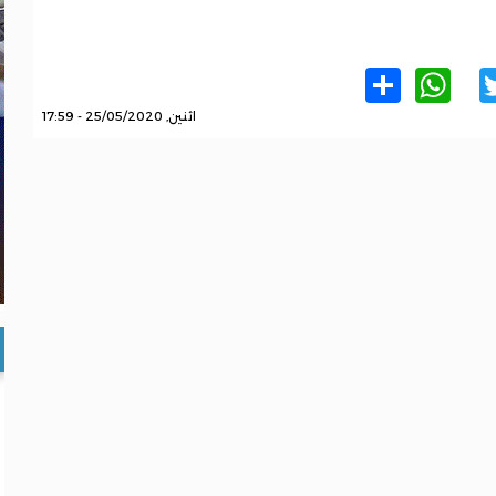
WhatsApp
Share
Twitter
Facebo
اثنين, 25/05/2020 - 17:59