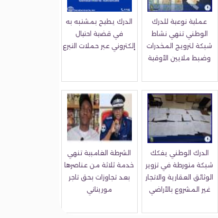
عملية نوعية للدرك
الدرك يطيح بمشتبه به
الوطني تنهي نشاط
في قضية احتيال
شبكة لترويج المخدرات
إلكتروني عبر حملات التبرع
وضبط ملايين الأوقية
الدرك الوطني يفكك
الشرطة الغامبية تنهي
شبكة متورطة في تزوير
خدمة ثلاثة من عناصرها
الوثائق العقارية والاتجار
بعد تجاوزات بحق تاجر
غير المشروع بالأراضي
موريتاني