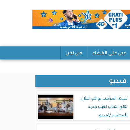
عين على القضاء
من نحن
فيديو
شبكة المراقب تواكب اعلان
نتائج انتخاب نقيب جديد
للمحامين/فيديو