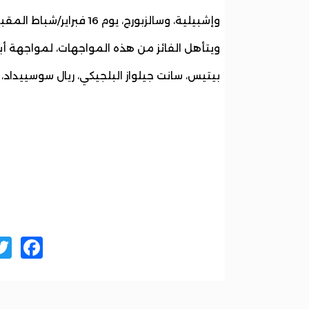
وإشبيلية، وسالزبورج، يوم 16 فبراير/شباط المقبل، فيما تقام مباريات الإياب يوم 23 من الشهر نفسه.
ويتأهل الفائز من هذه المواجهات، لمواجهة أب
بيتيس، سانت جيلواز البلجيكي، ريال سوسييداد، ف
ok