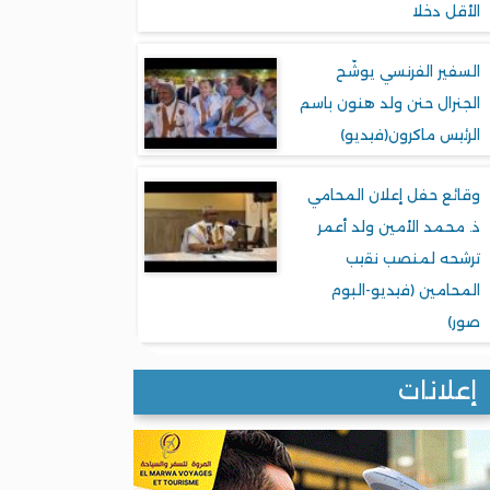
الأقل دخلا
السفير الفرنسي يوشّح
الجنرال حنن ولد هنون باسم
الرئيس ماكرون(فيديو)
وقائع حفل إعلان المحامي
ذ. محمد الأمين ولد أعمر
ترشحه لمنصب نقيب
المحامين (فيديو-البوم
صور)
إعلانات