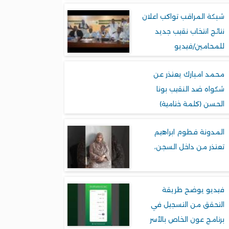
شبكة المراقب تواكب اعلان
نتائج انتخاب نقيب جديد
للمحامين/فيديو
محمد امبارك يعتذر عن
شكواه ضد النقيب بونا
الحسن (كلمة ختامية)
المدونة فطوم ابراهيم
تعتذر من داخل السجن،
فيديو يوضح طريقة
التحقق من التسجيل في
برنامج عون الخاص بالأسر