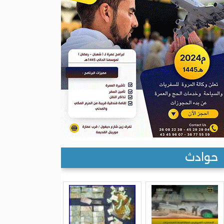
حوادث