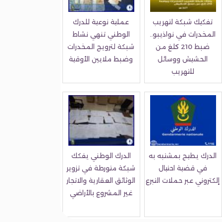
تفكيك شبكة لتهريب
عملية نوعية للدرك
المخدرات في نواذيبو..
الوطني تنهي نشاط
ضبط 210 كلغ من
شبكة لترويج المخدرات
الحشيش ووسائل
وضبط ملايين الأوقية
للتهريب
الدرك يطيح بمشتبه به
الدرك الوطني يفكك
في قضية احتيال
شبكة متورطة في تزوير
إلكتروني عبر حملات التبرع
الوثائق العقارية والاتجار
غير المشروع بالأراضي