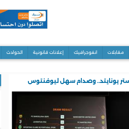
مقابلات
انفوجرافيك
إعلانات قانونية
الحوادث
ستر يونايتد.. وصدام سهل ليوفنتوس