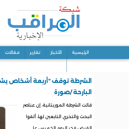
الرئيسية
الأخبار
تقارير
مقالات
اتصل بنا
الشرطة توقف “أربعة أشخاص يش
البارحة /صورة
قالت الشرطة الموريتانية، إن عناصر
البحث والتحري التابعين لها، ألقوا
القبض فجر اليوم الخميس على