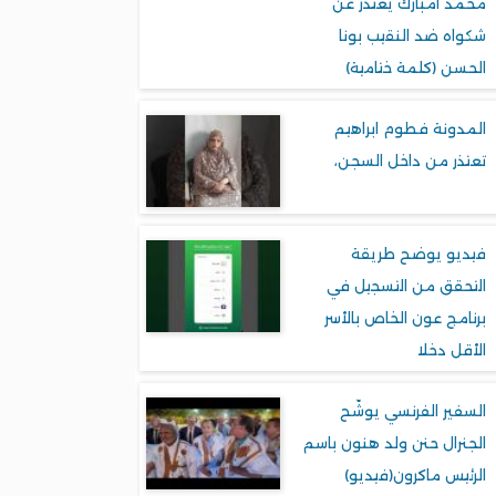
محمد امبارك يعتذر عن
شكواه ضد النقيب بونا
الحسن (كلمة ختامية)
المدونة فطوم ابراهيم
تعتذر من داخل السجن،
فيديو يوضح طريقة
التحقق من التسجيل في
برنامج عون الخاص بالأسر
الأقل دخلا
السفير الفرنسي يوشّح
الجنرال حنن ولد هنون باسم
الرئيس ماكرون(فيديو)