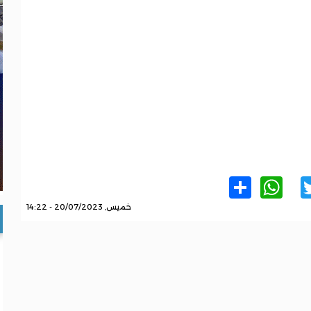
WhatsApp
Share
Twitter
Facebo
خميس, 20/07/2023 - 14:22