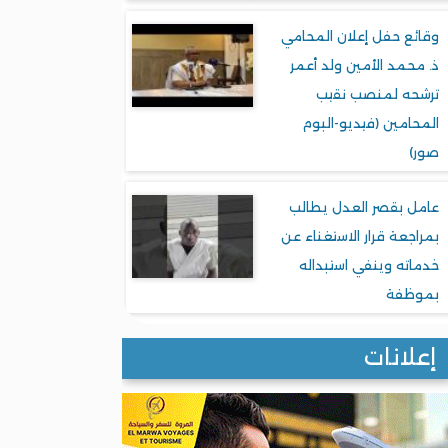
وقائع حفل إعلان المحامي
ذ. محمد الأمين ولد أعمر
ترشحه لمنصب نقيب
المحامين (فيديو-البوم
صور)
عامل بقصر العدل يطالب
بمراجعة قرار الاستغناء عن
خدماته وينفي استبداله
بموظفة
إعلانات