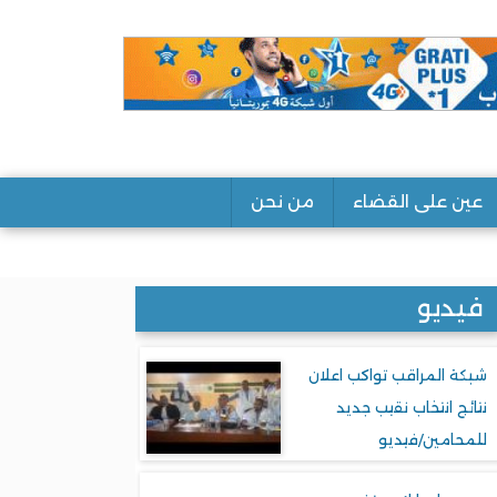
عين على القضاء
من نحن
فيديو
شبكة المراقب تواكب اعلان
نتائج انتخاب نقيب جديد
للمحامين/فيديو