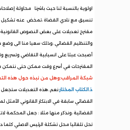
اولوية بالنسبة لنا حيث باشرنا محاولة إصلا
تنسيق مع نادي القضاة ،تمخض عنه تشكيل لجن
مقترح تعديلات على بعض النصوص القانونية مثل
والتنظيم القضائي ،وذلك سعيا منا الى وضع 
أصبحت عبئا على انسيابية التقاضي وتسريع وتي
المقترحات في أسرع وقت ممكن حتى نتمكن م
شبكة المراقب:وهل من نبذه حول هذه التعدي
ذ.الكتاب المختار
:نعم..هذه التعديلات ستجعل من
القضائي سابقة في الابتكار القانوني الأمثل 
القضائية ،ونذكر منها مثلا : جعل المحكمة لات
تحل تلقائيا محل تشكلة الرئيس الاصلي كلما د