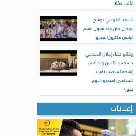
الأقل دخلا
السفير الفرنسي يوشّح
الجنرال حنن ولد هنون باسم
الرئيس ماكرون(فيديو)
وقائع حفل إعلان المحامي
ذ. محمد الأمين ولد أعمر
ترشحه لمنصب نقيب
المحامين (فيديو-البوم
صور)
إعلانات