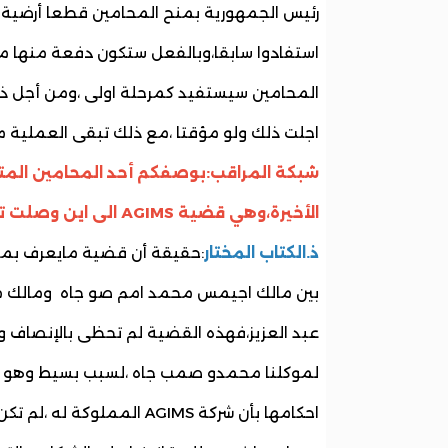
رئيس الجمهورية بمنح المحامين قطعا أرضية ع
المحامين سيستفيد كمرحلة اولى ،ومن أجل ذلك
اجلت ذلك ولو مؤقتا ،مع ذلك تبقى العملية 
شبكة المراقب:بوصفكم أحد المحامين المت
الأخيرة،وهي قضية AGIMS الى اين وصلت تطورات هذا الملف ،وهل من بوادر في معالجته نهائيا؟
ذ.الكتاب المختار
بين مالك اجيمس محمد امم صو جاه ومالك مؤس
عبد العزيز،فهذه القضية لم تحظى بالإنصاف و
لموكلنا محمدو صمب جاه ،لسبب بسيط وهو أن 