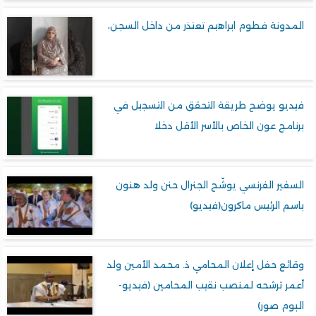
دونة فطوم ابراهيم تعتذر من داخل السجن،
ديو يوضح طريقة التحقق من التسجيل في
امج عون الخاص بالأسر الأقل دخلا
فير الفرنسي يوشّح الجنرال حنن ولد هنون
م الرئيس ماكرون(فيديو)
ئع حفل إعلان المحامي ذ. محمد الأمين ولد
ر ترشحه لمنصب نقيب المحامين (فيديو-
وم صور)