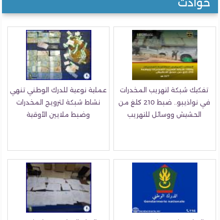
وادث
كيك شبكة لتهريب المخدرات
عملية نوعية للدرك الوطني تنهي
في نواذيبو.. ضبط 210 كلغ من
نشاط شبكة لترويج المخدرات
الحشيش ووسائل للتهريب
وضبط ملايين الأوقية