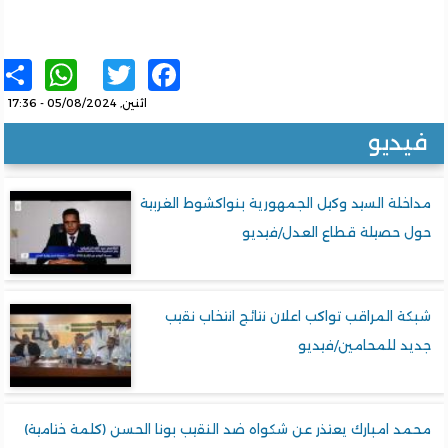
sApp
re
Twitter
Facebook
اثنين, 05/08/2024 - 17:36
يديو
خلة السيد وكيل الجمهورية بنواكشوط الغربية
ل حصيلة قطاع العدل/فيديو
ة المراقب تواكب اعلان نتائج انتخاب نقيب
د للمحامين/فيديو
د امبارك يعتذر عن شكواه ضد النقيب بونا الحسن (كلمة ختامية)