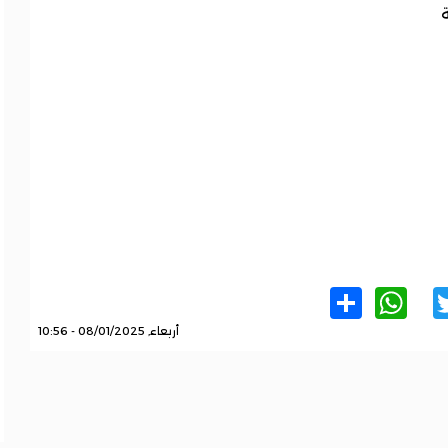
WhatsApp
Share
Twitter
Facebo
أربعاء, 08/01/2025 - 10:56