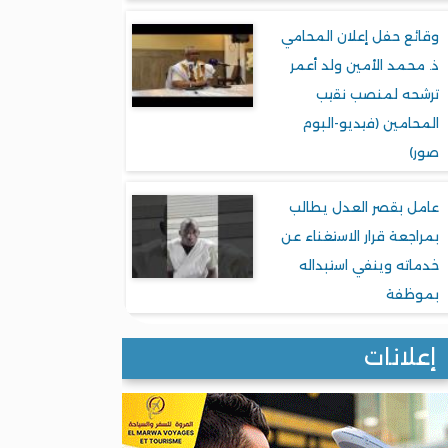
وقائع حفل إعلان المحامي
ذ. محمد الأمين ولد أعمر
ترشحه لمنصب نقيب
المحامين (فيديو-البوم
صور)
عامل بقصر العدل يطالب
بمراجعة قرار الاستغناء عن
خدماته وينفي استبداله
بموظفة
إعلانات