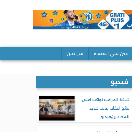
عين على القضاء
من نحن
فيديو
شبكة المراقب تواكب اعلان
نتائج انتخاب نقيب جديد
للمحامين/فيديو