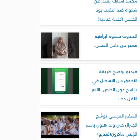
محمد امبارك يعتذر عن
شكواه ضد النقيب بونا
الحسن (كلمة ختامية)
المدونة فطوم ابراهيم
تعتذر من داخل السجن،
فيديو يوضح طريقة
التحقق من التسجيل في
برنامج عون الخاص بالأسر
الأقل دخلا
السفير الفرنسي يوشّح
الجنرال حنن ولد هنون باسم
الرئيس ماكرون(فيديو)