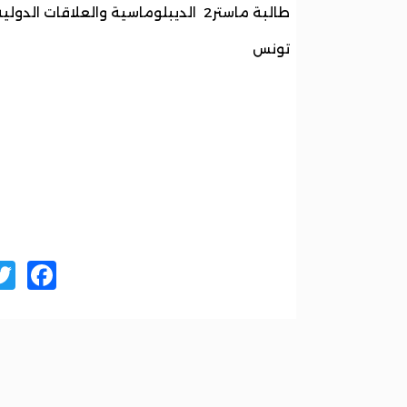
طالبة ماستر2 الديبلوماسية والعلاقات الدولية
تونس
ok