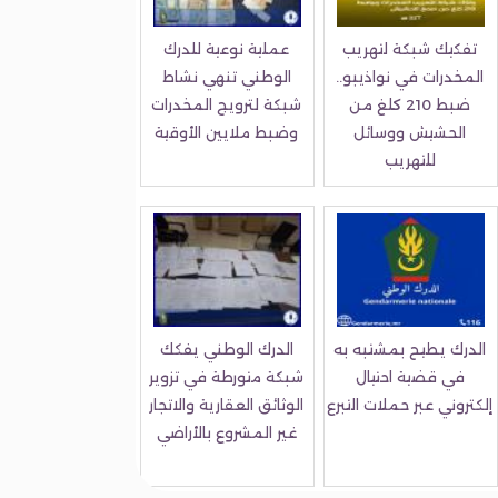
تفكيك شبكة لتهريب
عملية نوعية للدرك
المخدرات في نواذيبو..
الوطني تنهي نشاط
ضبط 210 كلغ من
شبكة لترويج المخدرات
الحشيش ووسائل
وضبط ملايين الأوقية
للتهريب
الدرك يطيح بمشتبه به
الدرك الوطني يفكك
في قضية احتيال
شبكة متورطة في تزوير
إلكتروني عبر حملات التبرع
الوثائق العقارية والاتجار
غير المشروع بالأراضي