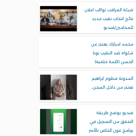
شبكة المراقب تواكب اعلان
نتائج انتخاب نقيب جديد
للمحامين/فيديو
محمد امبارك يعتذر عن
شكواه ضد النقيب بونا
الحسن (كلمة ختامية)
المدونة فطوم ابراهيم
تعتذر من داخل السجن،
فيديو يوضح طريقة
التحقق من التسجيل في
برنامج عون الخاص بالأسر