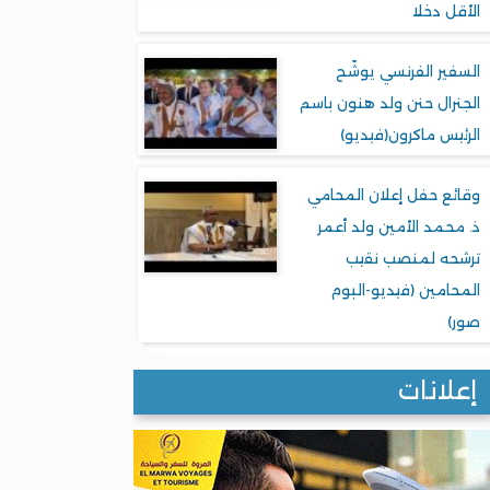
الأقل دخلا
السفير الفرنسي يوشّح
الجنرال حنن ولد هنون باسم
الرئيس ماكرون(فيديو)
وقائع حفل إعلان المحامي
ذ. محمد الأمين ولد أعمر
ترشحه لمنصب نقيب
المحامين (فيديو-البوم
صور)
إعلانات