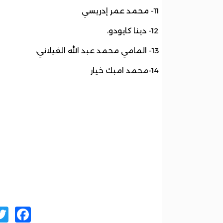
11- ⁠محمد عمر إدريسي
12- ⁠دينا كايودو،
13- ⁠المامي محمد عبد الله الغيلاني،
14-محمد امبك خيار
ok