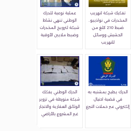
تفكيك شبكة لتهريب
عملية نوعية للدرك
المخدرات في نواذيبو..
الوطني تنهي نشاط
ضبط 210 كلغ من
شبكة لترويج المخدرات
الحشيش ووسائل
وضبط ملايين الأوقية
للتهريب
الدرك يطيح بمشتبه به
الدرك الوطني يفكك
في قضية احتيال
شبكة متورطة في تزوير
إلكتروني عبر حملات التبرع
الوثائق العقارية والاتجار
غير المشروع بالأراضي