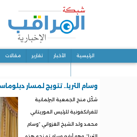
الرئيسية
الأخبار
تقارير
مقالات
اتصل بنا
وسام الثريا.. تتويج لمسار دبلوم
شكّل منح الجمعية البرلمانية
للفرانكفونية للرئيس الموريتاني
محمد ولد الشيخ الغزواني “وسام
الثريا”، وهو أرفع وسام تمنحه هذه