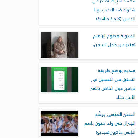
محمد امبارك يعتذر عن
شكواه ضد النقيب بونا
الحسن (كلمة ختامية)
المدونة فطوم ابراهيم
تعتذر من داخل السجن،
فيديو يوضح طريقة
التحقق من التسجيل في
برنامج عون الخاص بالأسر
الأقل دخلا
السفير الفرنسي يوشّح
الجنرال حنن ولد هنون باسم
الرئيس ماكرون(فيديو)