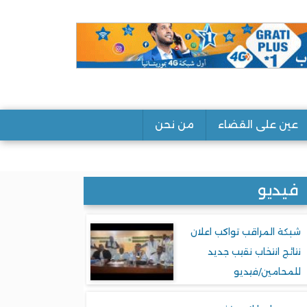
عين على القضاء
من نحن
فيديو
شبكة المراقب تواكب اعلان
نتائج انتخاب نقيب جديد
للمحامين/فيديو