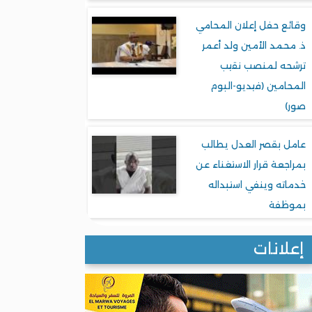
وقائع حفل إعلان المحامي
ذ. محمد الأمين ولد أعمر
ترشحه لمنصب نقيب
المحامين (فيديو-البوم
صور)
عامل بقصر العدل يطالب
بمراجعة قرار الاستغناء عن
خدماته وينفي استبداله
بموظفة
إعلانات