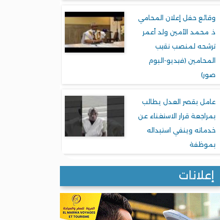
وقائع حفل إعلان المحامي
ذ. محمد الأمين ولد أعمر
ترشحه لمنصب نقيب
المحامين (فيديو-البوم
صور)
عامل بقصر العدل يطالب
بمراجعة قرار الاستغناء عن
خدماته وينفي استبداله
بموظفة
إعلانات