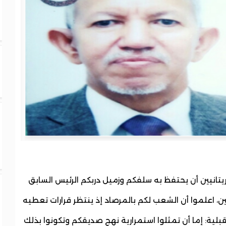
انيين أن يحتفظ به سلفكم وزميل دربكم الرئيس السابق
د العزيز ونافسكم عليه 5 مواطنين، اعلموا أن الشعب لكم بالمرصاد إذ ينتظر قرارات تعطيه
لية: إما أن تمثلوا استمرارية نهج صديقكم وتكونوا بذلك