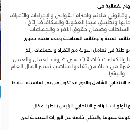
هام بفعالية في:
انوني ملائم واحترام القوانين والإجراءات والأعراف
بها وتطبيق مبدإ العقوبة والمكافأة...إلأخ ؛
ن السلطات وضمان حقوق الأفراد والجماعات
الوظائف الفنية والوظائف السياسية وعدم هضم حقوق
واطنة في تعامل الدولة مع الأفراد والجماعات...إلخ؛
ما وللكفاءات خاصة (تحسين ظروف العمال والعمل
صغيرة من حياة من تقلدوا مناصب تسيير المال العام
والبشر).
 الانتخابي الشامل والذي قد تكون من بين تفاصيله النقاط
ها أولويات البرنامج الانتخابي للرئيس (انظر المقال
حكومة عموما والتخلي خاصة عن الوزارات المنتدبة لدى