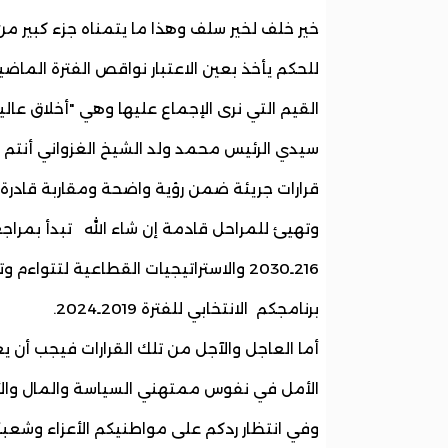
خير خلف لخير سلف وهذا ما يتمناه جزء كبير م
للحكم يأخذ بعين الاعتبار نواقص الفترة الما
القيم التي نرى الإجماع عليها وهي "أخلاق عال
سيدي الرئيس محمد ولد الشيخ الغزواني أنتم ق
قرارات جريئة ضمن رؤية واضحة ومقاربة قادرة 
وتهيئ للمراحل قادمة إن شاء الله تبدأ بمراجع
216ـ2030 والاستراتيجيات القطاعية لتت
برنامجكم الانتخابي للفترة 2019ـ2024.
أما العاجل والآجل من تلك القرارات فيجب أن 
الأمل في نفوس ممتهني السياسة والمال والأ
وفي انتظار ردكم على مواطنيكم الأعزاء وشعبكم