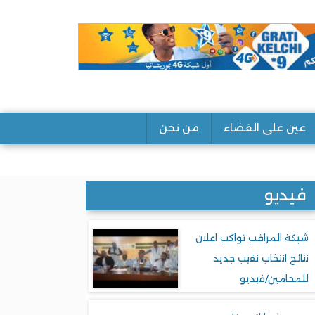
عين على القضاء
من نحن
فيديو
شبكة المراقب تواكب اعلان
نتائج انتخاب نقيب جديد
للمحامين/فيديو