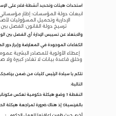
استحداث هيئات وتحديد أنشطة قادر على الإس
انبعاث دولة المؤسسات: إطار مؤسساتي وق
الإدارية وتحميل المسؤوليات لأصحا
ترسيخ دولة القانون: الفصل بي
والابتعاد عن تسييس الإدارة أي الفصل بين 
الكفاءات الموجودة في المعارضة وإبراز دور الم
إعطاء الأولوية للمصادر البشرية عمو
وخلق قاعدة بيانات لا تغادر كبيرة ولا 
تلكم يا سيادة الرئيس كليات من ضمن برنامجكم
التالية:
النقطة 1: وضع هيكلة حكومية تعكس مكونات
بالفرنسية)؛ إذ هناك ضرورة لمراجعة هيكلة ال
أخرى حيث ظهرت إعاقتها للعمل الحكومي؛