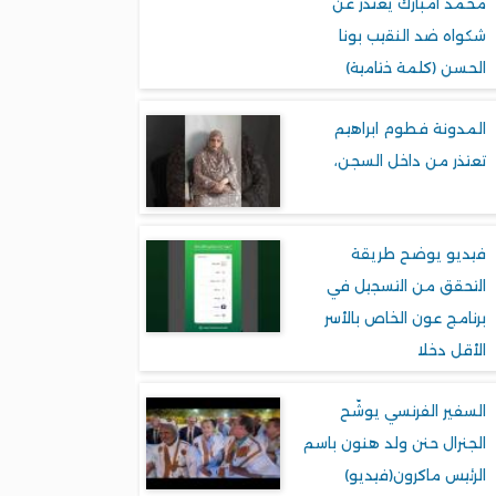
محمد امبارك يعتذر عن
شكواه ضد النقيب بونا
الحسن (كلمة ختامية)
المدونة فطوم ابراهيم
تعتذر من داخل السجن،
فيديو يوضح طريقة
التحقق من التسجيل في
برنامج عون الخاص بالأسر
الأقل دخلا
السفير الفرنسي يوشّح
الجنرال حنن ولد هنون باسم
الرئيس ماكرون(فيديو)