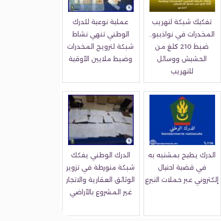
تفكيك شبكة لتهريب
عملية نوعية للدرك
المخدرات في نواذيبو..
الوطني تنهي نشاط
ضبط 210 كلغ من
شبكة لترويج المخدرات
الحشيش ووسائل
وضبط ملايين الأوقية
للتهريب
الدرك يطيح بمشتبه به
الدرك الوطني يفكك
في قضية احتيال
شبكة متورطة في تزوير
إلكتروني عبر حملات التبرع
الوثائق العقارية والاتجار
غير المشروع بالأراضي