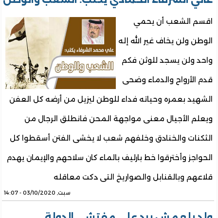
اقسم الشعب أن يحمي
الوطن ولن يخاف غير الله إله
واحد ولن يسجد للوثن فكم
قدم الأرواح والدماء وضحى
الشهيد بعمره وحياته فداء للوطن ليزيل من أرضه كل العفن
ويعلم الأجيال معنى مواجهة المحن فانطلق الرجال من
الثكنات والخنادق وخلفهم شعب لا يخشى الفتن أسقطوا كل
الحواجز وأخترقوا خط بارليف بالماء كان سلاحهم والإيمان يهدم
قلاعهم وبالقنابل والصواريخ التى دكت معاقله
سبت, 03/10/2020 - 14:07
ولد بلعمش يرد على مفتشي الدولة