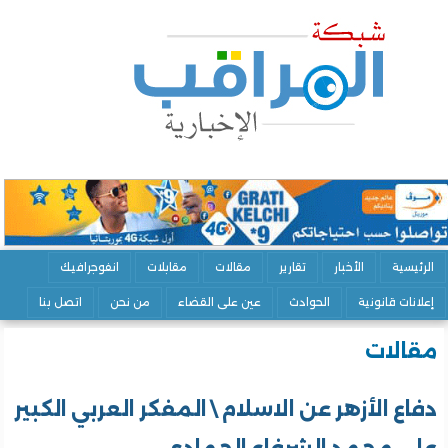
الرئيسية
الأخبار
تقارير
مقالات
مقابلات
انفوجرافيك
إعلانات قانونية
الحوادث
عين على القضاء
من نحن
اتصل بنا
مقالات
دفاع الأزهر عن الاسلام \ المفكر العربي الكبير