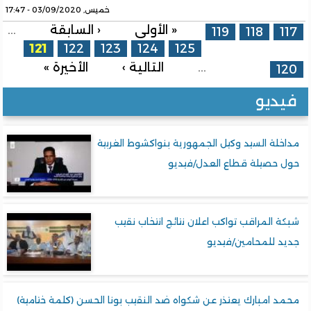
خميس, 03/09/2020 - 17:47
الصفحات
« الأولى
‹ السابقة
…
119
118
117
121
122
123
124
125
…
التالية ›
الأخيرة »
120
فيديو
مداخلة السيد وكيل الجمهورية بنواكشوط الغربية
حول حصيلة قطاع العدل/فيديو
شبكة المراقب تواكب اعلان نتائج انتخاب نقيب
جديد للمحامين/فيديو
محمد امبارك يعتذر عن شكواه ضد النقيب بونا الحسن (كلمة ختامية)