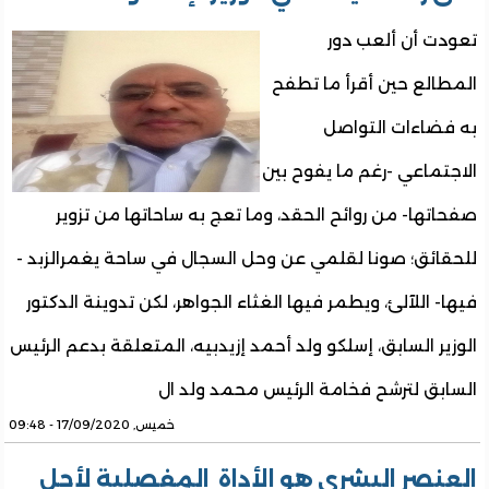
تعودت أن ألعب دور
المطالع حين أقرأ ما تطفح
به فضاءات التواصل
الاجتماعي -رغم ما يفوح بين
صفحاتها- من روائح الحقد، وما تعج به ساحاتها من تزوير
للحقائق؛ صونا لقلمي عن وحل السجال في ساحة يغمرالزبد -
فيها- اللآلئ، ويطمر فيها الغثاء الجواهر، لكن تدوينة الدكتور
الوزير السابق، إسلكو ولد أحمد إزيدبيه، المتعلقة بدعم الرئيس
السابق لترشح فخامة الرئيس محمد ولد ال
خميس, 17/09/2020 - 09:48
العنصر البشرى هو الأداة المفصلية لأجل