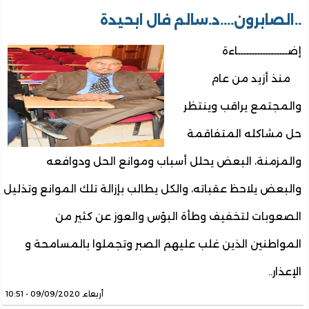
..الصابرون....د.سالم فال ابحيدة
إضــــــــــــــــــاءة
منذ أزيد من عام
والمجتمع يراقب وينتظر
حل مشاكله المتفاقمة
والمزمنة، البعض يحلل أسباب وموانع الحل ودوافعه
والبعض يلاحظ عقباته، والكل يطالب بإزالة تلك الموانع وتذليل
الصعوبات لتخفيف وطأة البؤس والعوز عن كثير من
المواطنين الذين غلب عليهم الصبر وتجملوا بالمسامحة و
الإعذار..
أربعاء, 09/09/2020 - 10:51