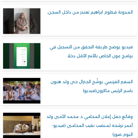
المدونة فطوم ابراهيم تعتذر من داخل السجن،
فيديو يوضح طريقة التحقق من التسجيل في
برنامج عون الخاص بالأسر الأقل دخلا
السفير الفرنسي يوشّح الجنرال حنن ولد هنون
باسم الرئيس ماكرون(فيديو)
وقائع حفل إعلان المحامي ذ. محمد الأمين ولد
أعمر ترشحه لمنصب نقيب المحامين (فيديو-
البوم صور)