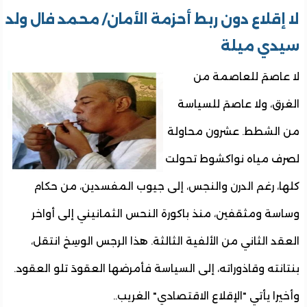
لا إقلاع دون ربط أحزمة الأمان/ محمد فال ولد
سيدي ميلة
لا عاصمَ للعاصمة من
الغرق، ولا عاصمَ للسياسة
من الشطط. عشرون محاولة
لصرف مياه نواكشوط تحولت
كلها، رغم الدرن والنجس، إلى جيوب المفسدين، من حكام
وساسة ومثقفين، منذ باكورة النحس الثمانيني إلى أواخر
العقد الثاني من الألفية الثالثة. هذا الرجس الوسِخ انتقل،
بنتانته وقاذوراته، إلى السياسة فأمرضها العقودَ تلو العقود.
وأخيرا يأتي "الإقلاع الاقتصادي" الغريب..