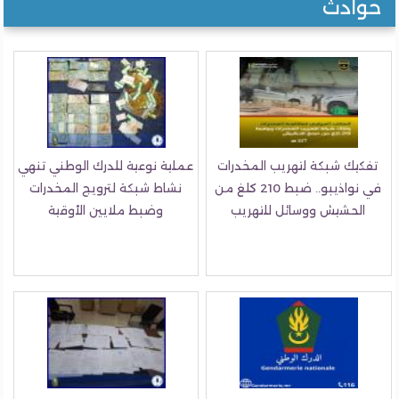
حوادث
تفكيك شبكة لتهريب المخدرات
عملية نوعية للدرك الوطني تنهي
في نواذيبو.. ضبط 210 كلغ من
نشاط شبكة لترويج المخدرات
الحشيش ووسائل للتهريب
وضبط ملايين الأوقية