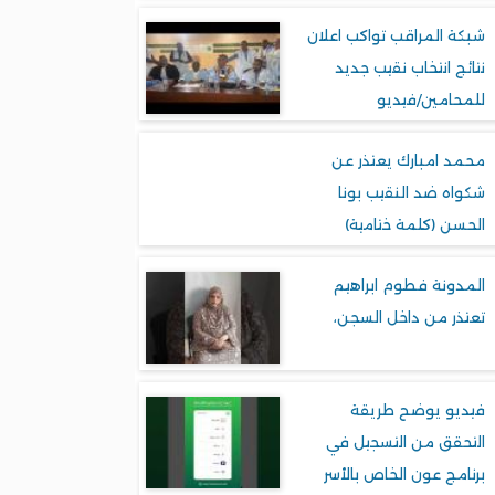
شبكة المراقب تواكب اعلان
نتائج انتخاب نقيب جديد
للمحامين/فيديو
محمد امبارك يعتذر عن
شكواه ضد النقيب بونا
الحسن (كلمة ختامية)
المدونة فطوم ابراهيم
تعتذر من داخل السجن،
فيديو يوضح طريقة
التحقق من التسجيل في
برنامج عون الخاص بالأسر