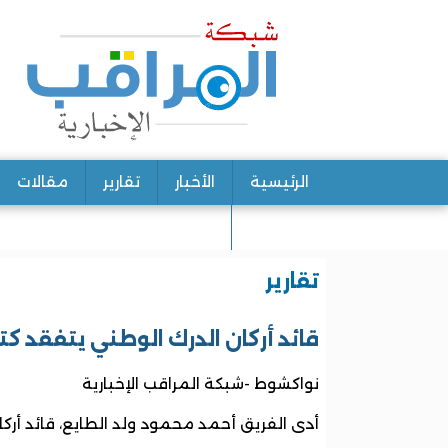
الرئيسية
الأخبار
تقارير
مقالات
اتصل بنا
تقارير
قائد أركان الدرك الوطني يتفقد كت
نواكشوط -شبكة المراقب الإخبارية
أدى الفريق أحمد محمود ولد الطايع، قائد أركا