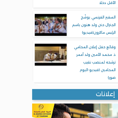
الأقل دخلا
السفير الفرنسي يوشّح
الجنرال حنن ولد هنون باسم
الرئيس ماكرون(فيديو)
وقائع حفل إعلان المحامي
ذ. محمد الأمين ولد أعمر
ترشحه لمنصب نقيب
المحامين (فيديو-البوم
صور)
إعلانات