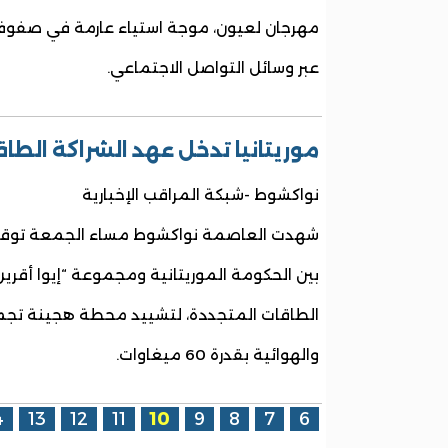
مهرجان لعيون، موجة استياء عارمة في صفوف 
عبر وسائل التواصل الاجتماعي.
موريتانيا تدخل عهد الشراكة الطا
نواكشوط -شبكة المراقب الإخبارية
شهدت العاصمة نواكشوط مساء الجمعة توقيع
بين الحكومة الموريتانية ومجموعة “إيوا أقر
الطاقات المتجددة، لتشييد محطة هجينة تجم
والهوائية بقدرة 60 ميغاوات.
الصفحات
4
13
12
11
10
9
8
7
6