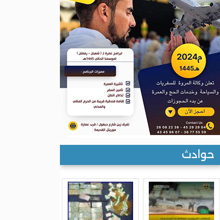
حوادث