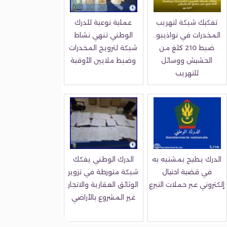
تفكيك شبكة لتهريب
عملية نوعية للدرك
المخدرات في نواذيبو..
الوطني تنهي نشاط
ضبط 210 كلغ من
شبكة لترويج المخدرات
الحشيش ووسائل
وضبط ملايين الأوقية
للتهريب
الدرك يطيح بمشتبه به
الدرك الوطني يفكك
في قضية احتيال
شبكة متورطة في تزوير
إلكتروني عبر حملات التبرع
الوثائق العقارية والاتجار
غير المشروع بالأراضي