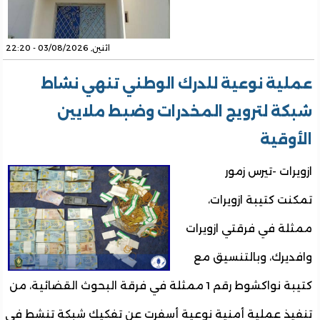
اثنين, 03/08/2026 - 22:20
عملية نوعية للدرك الوطني تنهي نشاط
شبكة لترويج المخدرات وضبط ملايين
الأوقية
ازويرات -تيرس زمور
تمكنت كتيبة ازويرات،
ممثلة في فرقتي ازويرات
وافديرك، وبالتنسيق مع
كتيبة نواكشوط رقم 1 ممثلة في فرقة البحوث القضائية، من
تنفيذ عملية أمنية نوعية أسفرت عن تفكيك شبكة تنشط في