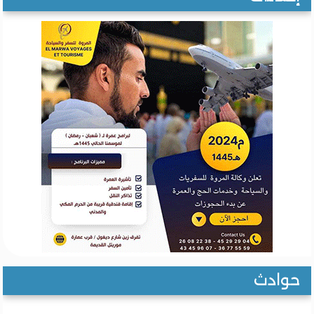
حوادث