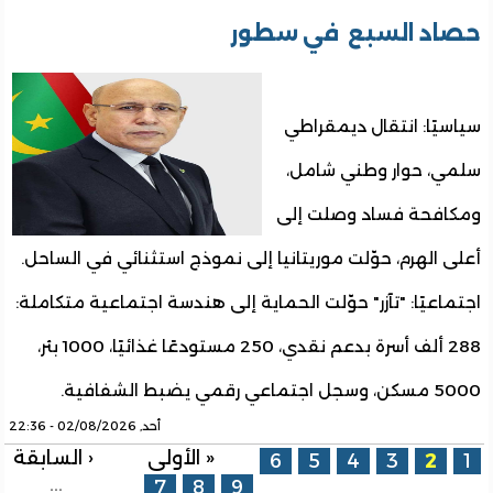
حصاد السبع في سطور
سياسيًا: انتقال ديمقراطي
سلمي، حوار وطني شامل،
ومكافحة فساد وصلت إلى
أعلى الهرم، حوّلت موريتانيا إلى نموذج استثنائي في الساحل.
اجتماعيًا: "تآزر" حوّلت الحماية إلى هندسة اجتماعية متكاملة:
288 ألف أسرة بدعم نقدي، 250 مستودعًا غذائيًا، 1000 بئر،
5000 مسكن، وسجل اجتماعي رقمي يضبط الشفافية.
أحد, 02/08/2026 - 22:36
الصفحات
« الأولى
‹ السابقة
6
5
4
3
2
1
…
7
8
9