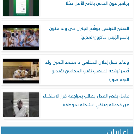
برنامج عون الخاص بالأسر الأقل دخلا
السفير الفرنسي يوشّح الجنرال حنن ولد هنون
باسم الرئيس ماكرون(فيديو)
وقائع حفل إعلان المحامي ذ. محمد الأمين ولد
أعمر ترشحه لمنصب نقيب المحامين (فيديو-
البوم صور)
عامل بقصر العدل يطالب بمراجعة قرار الاستغناء
عن خدماته وينفي استبداله بموظفة
إعلانات