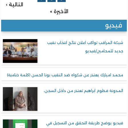
التالية ›
الأخيرة »
فيديو
شبكة المراقب تواكب اعلان نتائج انتخاب نقيب
جديد للمحامين/فيديو
محمد امبارك يعتذر عن شكواه ضد النقيب بونا الحسن (كلمة ختامية)
المدونة فطوم ابراهيم تعتذر من داخل السجن،
فيديو يوضح طريقة التحقق من التسجيل في