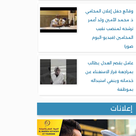
وقائع حفل إعلان المحامي
ذ. محمد الأمين ولد أعمر
ترشحه لمنصب نقيب
المحامين (فيديو-البوم
صور)
عامل بقصر العدل يطالب
بمراجعة قرار الاستغناء عن
خدماته وينفي استبداله
بموظفة
إعلانات