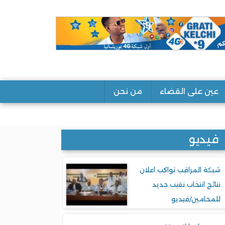
عين على القضاء
من نحن
فيديو
شبكة المراقب تواكب اعلان
نتائج انتخاب نقيب جديد
للمحامين/فيديو