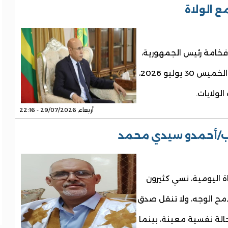
ع الولاة
فخامة رئيس الجمهورية،
السيد محمد ولد الشيخ الغزواني، سيعقد غداً الخميس 30 يوليو 2026،
الولايات.
أربعاء, 29/07/2026 - 22:16
وب/أحمدو سيدي محمد
 اليومية، نسي كثيرون
امح الوجه، ولا تنقل صدق
لة نفسية معينة، بينما