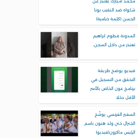
محمد امبارك يعتذر عن
شكواه ضد النقيب بونا
الحسن (كلمة ختامية)
المدونة فطوم ابراهيم
تعتذر من داخل السجن،
فيديو يوضح طريقة
التحقق من التسجيل في
برنامج عون الخاص بالأسر
الأقل دخلا
السفير الفرنسي يوشّح
الجنرال حنن ولد هنون باسم
الرئيس ماكرون(فيديو)